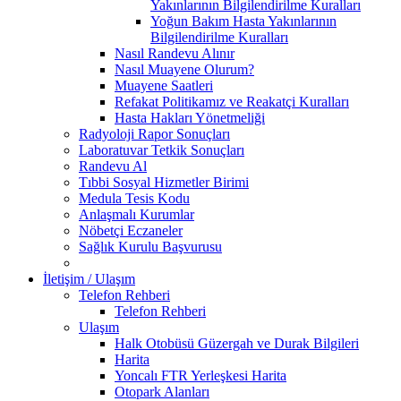
Yakınlarının Bilgilendirilme Kuralları
Yoğun Bakım Hasta Yakınlarının
Bilgilendirilme Kuralları
Nasıl Randevu Alınır
Nasıl Muayene Olurum?
Muayene Saatleri
Refakat Politikamız ve Reakatçi Kuralları
Hasta Hakları Yönetmeliği
Radyoloji Rapor Sonuçları
Laboratuvar Tetkik Sonuçları
Randevu Al
Tıbbi Sosyal Hizmetler Birimi
Medula Tesis Kodu
Anlaşmalı Kurumlar
Nöbetçi Eczaneler
Sağlık Kurulu Başvurusu
İletişim / Ulaşım
Telefon Rehberi
Telefon Rehberi
Ulaşım
Halk Otobüsü Güzergah ve Durak Bilgileri
Harita
Yoncalı FTR Yerleşkesi Harita
Otopark Alanları