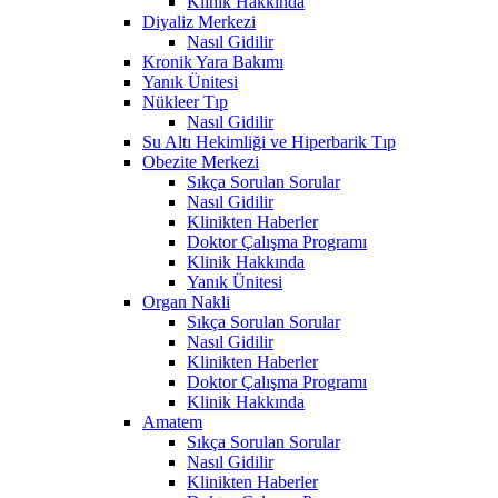
Klinik Hakkında
Diyaliz Merkezi
Nasıl Gidilir
Kronik Yara Bakımı
Yanık Ünitesi
Nükleer Tıp
Nasıl Gidilir
Su Altı Hekimliği ve Hiperbarik Tıp
Obezite Merkezi
Sıkça Sorulan Sorular
Nasıl Gidilir
Klinikten Haberler
Doktor Çalışma Programı
Klinik Hakkında
Yanık Ünitesi
Organ Nakli
Sıkça Sorulan Sorular
Nasıl Gidilir
Klinikten Haberler
Doktor Çalışma Programı
Klinik Hakkında
Amatem
Sıkça Sorulan Sorular
Nasıl Gidilir
Klinikten Haberler