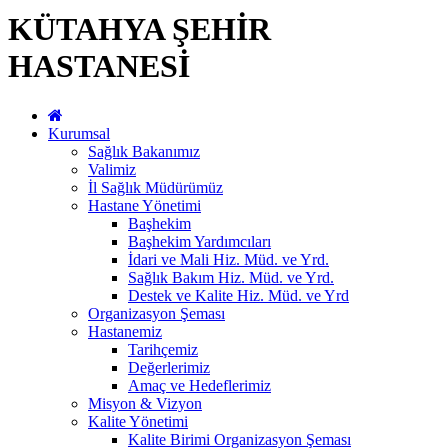
KÜTAHYA ŞEHİR
HASTANESİ
Kurumsal
Sağlık Bakanımız
Valimiz
İl Sağlık Müdürümüz
Hastane Yönetimi
Başhekim
Başhekim Yardımcıları
İdari ve Mali Hiz. Müd. ve Yrd.
Sağlık Bakım Hiz. Müd. ve Yrd.
Destek ve Kalite Hiz. Müd. ve Yrd
Organizasyon Şeması
Hastanemiz
Tarihçemiz
Değerlerimiz
Amaç ve Hedeflerimiz
Misyon & Vizyon
Kalite Yönetimi
Kalite Birimi Organizasyon Şeması