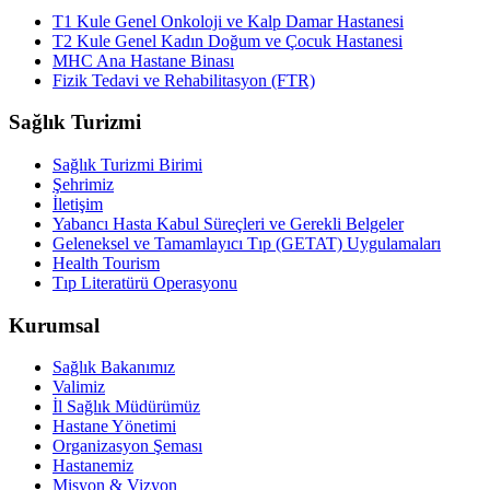
T1 Kule Genel Onkoloji ve Kalp Damar Hastanesi
T2 Kule Genel Kadın Doğum ve Çocuk Hastanesi
MHC Ana Hastane Binası
Fizik Tedavi ve Rehabilitasyon (FTR)
Sağlık Turizmi
Sağlık Turizmi Birimi
Şehrimiz
İletişim
Yabancı Hasta Kabul Süreçleri ve Gerekli Belgeler
Geleneksel ve Tamamlayıcı Tıp (GETAT) Uygulamaları
Health Tourism
Tıp Literatürü Operasyonu
Kurumsal
Sağlık Bakanımız
Valimiz
İl Sağlık Müdürümüz
Hastane Yönetimi
Organizasyon Şeması
Hastanemiz
Misyon & Vizyon