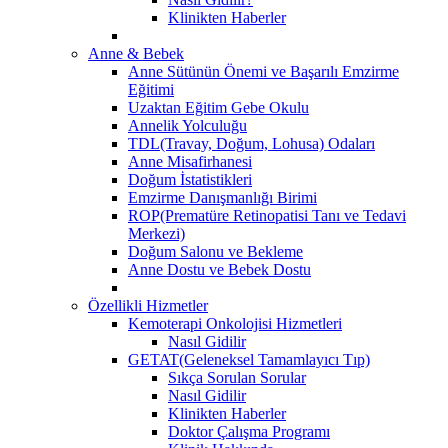
Klinikten Haberler
Anne & Bebek
Anne Sütünün Önemi ve Başarılı Emzirme
Eğitimi
Uzaktan Eğitim Gebe Okulu
Annelik Yolculuğu
TDL(Travay, Doğum, Lohusa) Odaları
Anne Misafirhanesi
Doğum İstatistikleri
Emzirme Danışmanlığı Birimi
ROP(Prematüre Retinopatisi Tanı ve Tedavi
Merkezi)
Doğum Salonu ve Bekleme
Anne Dostu ve Bebek Dostu
Özellikli Hizmetler
Kemoterapi Onkolojisi Hizmetleri
Nasıl Gidilir
GETAT(Geleneksel Tamamlayıcı Tıp)
Sıkça Sorulan Sorular
Nasıl Gidilir
Klinikten Haberler
Doktor Çalışma Programı