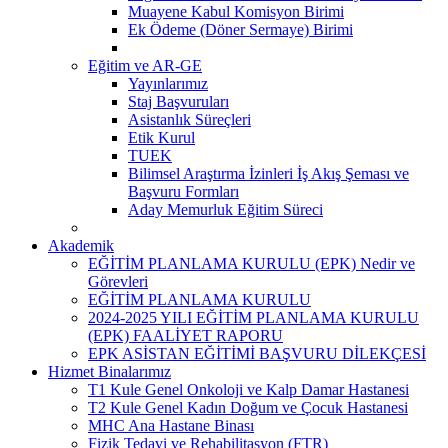
Muayene Kabul Komisyon Birimi
Ek Ödeme (Döner Sermaye) Birimi
Eğitim ve AR-GE
Yayınlarımız
Staj Başvuruları
Asistanlık Süreçleri
Etik Kurul
TUEK
Bilimsel Araştırma İzinleri İş Akış Şeması ve
Başvuru Formları
Aday Memurluk Eğitim Süreci
Akademik
EĞİTİM PLANLAMA KURULU (EPK) Nedir ve
Görevleri
EĞİTİM PLANLAMA KURULU
2024-2025 YILI EĞİTİM PLANLAMA KURULU
(EPK) FAALİYET RAPORU
EPK ASİSTAN EĞİTİMİ BAŞVURU DİLEKÇESİ
Hizmet Binalarımız
T1 Kule Genel Onkoloji ve Kalp Damar Hastanesi
T2 Kule Genel Kadın Doğum ve Çocuk Hastanesi
MHC Ana Hastane Binası
Fizik Tedavi ve Rehabilitasyon (FTR)