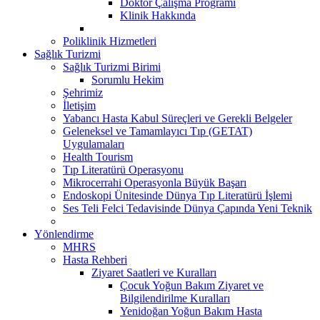
Doktor Çalışma Programı
Klinik Hakkında
Poliklinik Hizmetleri
Sağlık Turizmi
Sağlık Turizmi Birimi
Sorumlu Hekim
Şehrimiz
İletişim
Yabancı Hasta Kabul Süreçleri ve Gerekli Belgeler
Geleneksel ve Tamamlayıcı Tıp (GETAT)
Uygulamaları
Health Tourism
Tıp Literatürü Operasyonu
Mikrocerrahi Operasyonla Büyük Başarı
Endoskopi Ünitesinde Dünya Tıp Literatürü İşlemi
Ses Teli Felci Tedavisinde Dünya Çapında Yeni Teknik
Yönlendirme
MHRS
Hasta Rehberi
Ziyaret Saatleri ve Kuralları
Çocuk Yoğun Bakım Ziyaret ve
Bilgilendirilme Kuralları
Yenidoğan Yoğun Bakım Hasta