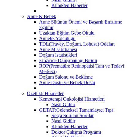
Klinikten Haberler
Anne & Bebek
Anne Sütünün Önemi ve Başarılı Emzirme
Eğitimi
Uzaktan Eğitim Gebe Okulu
Annelik Yolculuğu
TDL(Travay, Doğum, Lohusa) Odaları
Anne Misafirhanesi
Doğum İstatistikleri
Emzirme Danışmanlığı Birimi
ROP(Prematüre Retinopatisi Tanı ve Tedavi
Merkezi)
Doğum Salonu ve Bekleme
Anne Dostu ve Bebek Dostu
Özellikli Hizmetler
Kemoterapi Onkolojisi Hizmetleri
Nasıl Gidilir
GETAT(Geleneksel Tamamlayıcı Tıp)
Sıkça Sorulan Sorular
Nasıl Gidilir
Klinikten Haberler
Doktor Çalışma Programı