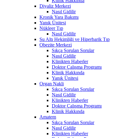
Klinik Hakkında
Diyaliz Merkezi
Nasıl Gidilir
Kronik Yara Bakımı
Yanık Ünitesi
Nükleer Tıp
Nasıl Gidilir
Su Altı Hekimliği ve Hiperbarik Tıp
Obezite Merkezi
Sıkça Sorulan Sorular
Nasıl Gidilir
Klinikten Haberler
Doktor Çalışma Programı
Klinik Hakkında
Yanık Ünitesi
Organ Nakli
Sıkça Sorulan Sorular
Nasıl Gidilir
Klinikten Haberler
Doktor Çalışma Programı
Klinik Hakkında
Amatem
Sıkça Sorulan Sorular
Nasıl Gidilir
Klinikten Haberler