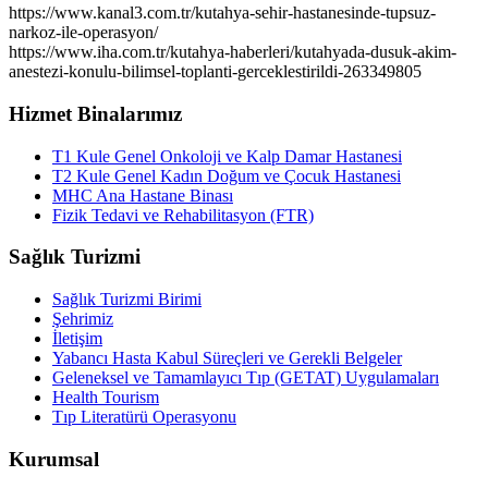
https://www.kanal3.com.tr/kutahya-sehir-hastanesinde-tupsuz-
narkoz-ile-operasyon/
https://www.iha.com.tr/kutahya-haberleri/kutahyada-dusuk-akim-
anestezi-konulu-bilimsel-toplanti-gerceklestirildi-263349805
Hizmet Binalarımız
T1 Kule Genel Onkoloji ve Kalp Damar Hastanesi
T2 Kule Genel Kadın Doğum ve Çocuk Hastanesi
MHC Ana Hastane Binası
Fizik Tedavi ve Rehabilitasyon (FTR)
Sağlık Turizmi
Sağlık Turizmi Birimi
Şehrimiz
İletişim
Yabancı Hasta Kabul Süreçleri ve Gerekli Belgeler
Geleneksel ve Tamamlayıcı Tıp (GETAT) Uygulamaları
Health Tourism
Tıp Literatürü Operasyonu
Kurumsal