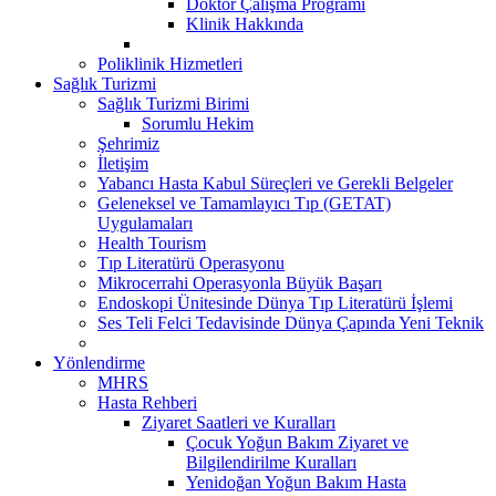
Doktor Çalışma Programı
Klinik Hakkında
Poliklinik Hizmetleri
Sağlık Turizmi
Sağlık Turizmi Birimi
Sorumlu Hekim
Şehrimiz
İletişim
Yabancı Hasta Kabul Süreçleri ve Gerekli Belgeler
Geleneksel ve Tamamlayıcı Tıp (GETAT)
Uygulamaları
Health Tourism
Tıp Literatürü Operasyonu
Mikrocerrahi Operasyonla Büyük Başarı
Endoskopi Ünitesinde Dünya Tıp Literatürü İşlemi
Ses Teli Felci Tedavisinde Dünya Çapında Yeni Teknik
Yönlendirme
MHRS
Hasta Rehberi
Ziyaret Saatleri ve Kuralları
Çocuk Yoğun Bakım Ziyaret ve
Bilgilendirilme Kuralları
Yenidoğan Yoğun Bakım Hasta