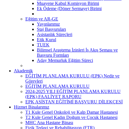
Muayene Kabul Komisyon Birimi
Ek Ödeme (Döner Sermaye) Birimi
Eğitim ve AR-GE
Yayınlarımız
Staj Başvuruları
Asistanlık Süreçleri
Etik Kurul
TUEK
Bilimsel Araştırma İzinleri İş Akış Şeması ve
Başvuru Formları
Aday Memurluk Eğitim Süreci
Akademik
EĞİTİM PLANLAMA KURULU (EPK) Nedir ve
Görevleri
EĞİTİM PLANLAMA KURULU
2024-2025 YILI EĞİTİM PLANLAMA KURULU
(EPK) FAALİYET RAPORU
EPK ASİSTAN EĞİTİMİ BAŞVURU DİLEKÇESİ
Hizmet Binalarımız
T1 Kule Genel Onkoloji ve Kalp Damar Hastanesi
T2 Kule Genel Kadın Doğum ve Çocuk Hastanesi
MHC Ana Hastane Binası
Fizik Tedavi ve Rehabilitasyon (FTR)