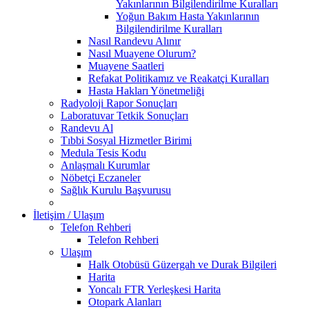
Yakınlarının Bilgilendirilme Kuralları
Yoğun Bakım Hasta Yakınlarının
Bilgilendirilme Kuralları
Nasıl Randevu Alınır
Nasıl Muayene Olurum?
Muayene Saatleri
Refakat Politikamız ve Reakatçi Kuralları
Hasta Hakları Yönetmeliği
Radyoloji Rapor Sonuçları
Laboratuvar Tetkik Sonuçları
Randevu Al
Tıbbi Sosyal Hizmetler Birimi
Medula Tesis Kodu
Anlaşmalı Kurumlar
Nöbetçi Eczaneler
Sağlık Kurulu Başvurusu
İletişim / Ulaşım
Telefon Rehberi
Telefon Rehberi
Ulaşım
Halk Otobüsü Güzergah ve Durak Bilgileri
Harita
Yoncalı FTR Yerleşkesi Harita
Otopark Alanları