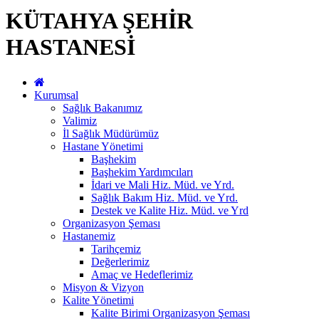
KÜTAHYA ŞEHİR
HASTANESİ
Kurumsal
Sağlık Bakanımız
Valimiz
İl Sağlık Müdürümüz
Hastane Yönetimi
Başhekim
Başhekim Yardımcıları
İdari ve Mali Hiz. Müd. ve Yrd.
Sağlık Bakım Hiz. Müd. ve Yrd.
Destek ve Kalite Hiz. Müd. ve Yrd
Organizasyon Şeması
Hastanemiz
Tarihçemiz
Değerlerimiz
Amaç ve Hedeflerimiz
Misyon & Vizyon
Kalite Yönetimi
Kalite Birimi Organizasyon Şeması