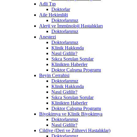
Adli Tıp
Doktorlar
Aile Hekimliği
Doktorlarımız
Alerji ve İmmünoloji Hastalıkları
Doktorlarımız
Anestezi
Doktorlarımız
Klinik Hakkında
Nasıl Gidilir?
Sıkça Sorulan Sorular
Klinikten Haberler
Doktor Çalışma Programı
Beyin Cerrahisi
Doktorlarımız
Klinik Hakkında
Nasıl Gidilir?
Sıkça Sorulan Sorular
Klinikten Haberler
Doktor Çalışma Programı
Biyokimya ve Klinik Biyokimya
Doktorlarımız
Nasıl Gidilir?
Cildiye (Deri ve Zührevi Hastalıklar)
Doktorlarımız