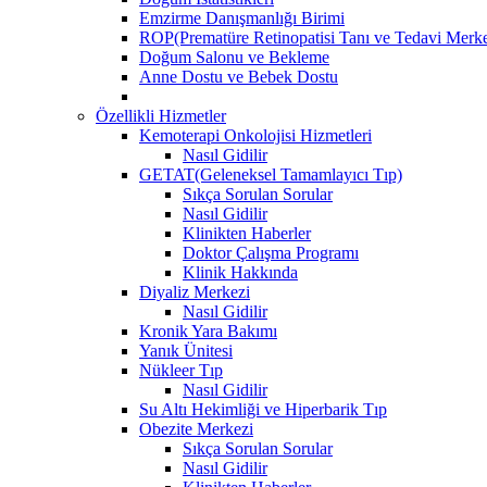
Emzirme Danışmanlığı Birimi
ROP(Prematüre Retinopatisi Tanı ve Tedavi Merke
Doğum Salonu ve Bekleme
Anne Dostu ve Bebek Dostu
Özellikli Hizmetler
Kemoterapi Onkolojisi Hizmetleri
Nasıl Gidilir
GETAT(Geleneksel Tamamlayıcı Tıp)
Sıkça Sorulan Sorular
Nasıl Gidilir
Klinikten Haberler
Doktor Çalışma Programı
Klinik Hakkında
Diyaliz Merkezi
Nasıl Gidilir
Kronik Yara Bakımı
Yanık Ünitesi
Nükleer Tıp
Nasıl Gidilir
Su Altı Hekimliği ve Hiperbarik Tıp
Obezite Merkezi
Sıkça Sorulan Sorular
Nasıl Gidilir