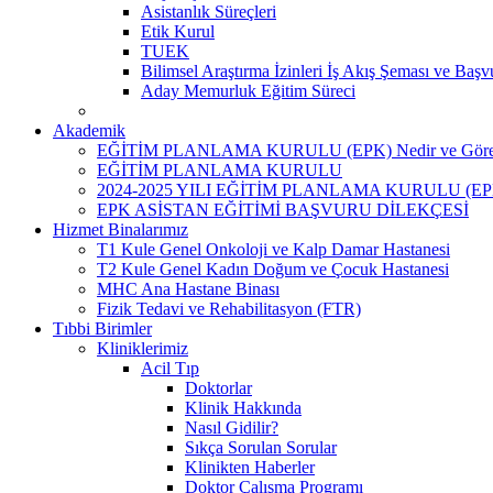
Asistanlık Süreçleri
Etik Kurul
TUEK
Bilimsel Araştırma İzinleri İş Akış Şeması ve Başv
Aday Memurluk Eğitim Süreci
Akademik
EĞİTİM PLANLAMA KURULU (EPK) Nedir ve Görev
EĞİTİM PLANLAMA KURULU
2024-2025 YILI EĞİTİM PLANLAMA KURULU (E
EPK ASİSTAN EĞİTİMİ BAŞVURU DİLEKÇESİ
Hizmet Binalarımız
T1 Kule Genel Onkoloji ve Kalp Damar Hastanesi
T2 Kule Genel Kadın Doğum ve Çocuk Hastanesi
MHC Ana Hastane Binası
Fizik Tedavi ve Rehabilitasyon (FTR)
Tıbbi Birimler
Kliniklerimiz
Acil Tıp
Doktorlar
Klinik Hakkında
Nasıl Gidilir?
Sıkça Sorulan Sorular
Klinikten Haberler
Doktor Çalışma Programı