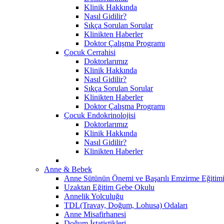
Klinik Hakkında
Nasıl Gidilir?
Sıkça Sorulan Sorular
Klinikten Haberler
Doktor Çalışma Programı
Çocuk Cerrahisi
Doktorlarımız
Klinik Hakkında
Nasıl Gidilir?
Sıkça Sorulan Sorular
Klinikten Haberler
Doktor Çalışma Programı
Çocuk Endokrinolojisi
Doktorlarımız
Klinik Hakkında
Nasıl Gidilir?
Klinikten Haberler
Anne & Bebek
Anne Sütünün Önemi ve Başarılı Emzirme Eğitim
Uzaktan Eğitim Gebe Okulu
Annelik Yolculuğu
TDL(Travay, Doğum, Lohusa) Odaları
Anne Misafirhanesi
Doğum İstatistikleri