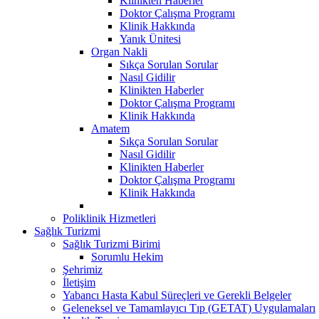
Klinikten Haberler
Doktor Çalışma Programı
Klinik Hakkında
Yanık Ünitesi
Organ Nakli
Sıkça Sorulan Sorular
Nasıl Gidilir
Klinikten Haberler
Doktor Çalışma Programı
Klinik Hakkında
Amatem
Sıkça Sorulan Sorular
Nasıl Gidilir
Klinikten Haberler
Doktor Çalışma Programı
Klinik Hakkında
Poliklinik Hizmetleri
Sağlık Turizmi
Sağlık Turizmi Birimi
Sorumlu Hekim
Şehrimiz
İletişim
Yabancı Hasta Kabul Süreçleri ve Gerekli Belgeler
Geleneksel ve Tamamlayıcı Tıp (GETAT) Uygulamaları