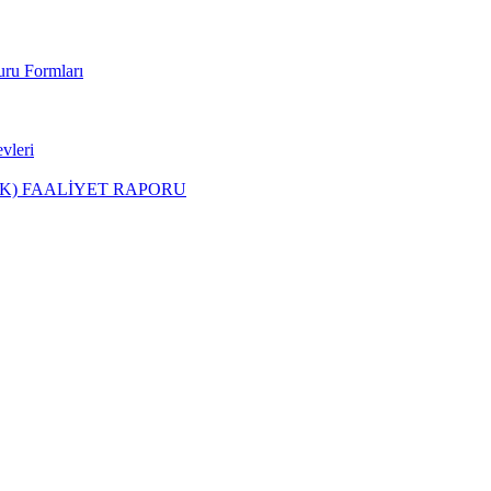
uru Formları
leri
PK) FAALİYET RAPORU