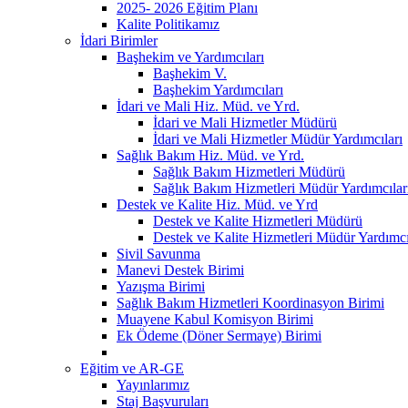
2025- 2026 Eğitim Planı
Kalite Politikamız
İdari Birimler
Başhekim ve Yardımcıları
Başhekim V.
Başhekim Yardımcıları
İdari ve Mali Hiz. Müd. ve Yrd.
İdari ve Mali Hizmetler Müdürü
İdari ve Mali Hizmetler Müdür Yardımcıları
Sağlık Bakım Hiz. Müd. ve Yrd.
Sağlık Bakım Hizmetleri Müdürü
Sağlık Bakım Hizmetleri Müdür Yardımcılar
Destek ve Kalite Hiz. Müd. ve Yrd
Destek ve Kalite Hizmetleri Müdürü
Destek ve Kalite Hizmetleri Müdür Yardımcı
Sivil Savunma
Manevi Destek Birimi
Yazışma Birimi
Sağlık Bakım Hizmetleri Koordinasyon Birimi
Muayene Kabul Komisyon Birimi
Ek Ödeme (Döner Sermaye) Birimi
Eğitim ve AR-GE
Yayınlarımız
Staj Başvuruları