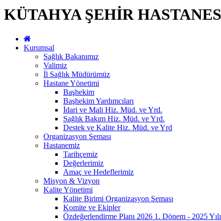
KÜTAHYA ŞEHİR HASTANES
Kurumsal
Sağlık Bakanımız
Valimiz
İl Sağlık Müdürümüz
Hastane Yönetimi
Başhekim
Başhekim Yardımcıları
İdari ve Mali Hiz. Müd. ve Yrd.
Sağlık Bakım Hiz. Müd. ve Yrd.
Destek ve Kalite Hiz. Müd. ve Yrd
Organizasyon Şeması
Hastanemiz
Tarihçemiz
Değerlerimiz
Amaç ve Hedeflerimiz
Misyon & Vizyon
Kalite Yönetimi
Kalite Birimi Organizasyon Şeması
Komite ve Ekipler
Özdeğerlendirme Planı 2026 1. Dönem - 2025 Yılı