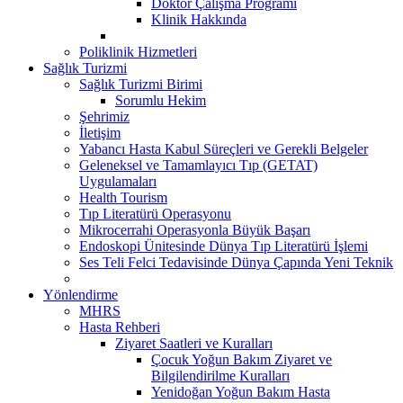
Doktor Çalışma Programı
Klinik Hakkında
Poliklinik Hizmetleri
Sağlık Turizmi
Sağlık Turizmi Birimi
Sorumlu Hekim
Şehrimiz
İletişim
Yabancı Hasta Kabul Süreçleri ve Gerekli Belgeler
Geleneksel ve Tamamlayıcı Tıp (GETAT)
Uygulamaları
Health Tourism
Tıp Literatürü Operasyonu
Mikrocerrahi Operasyonla Büyük Başarı
Endoskopi Ünitesinde Dünya Tıp Literatürü İşlemi
Ses Teli Felci Tedavisinde Dünya Çapında Yeni Teknik
Yönlendirme
MHRS
Hasta Rehberi
Ziyaret Saatleri ve Kuralları
Çocuk Yoğun Bakım Ziyaret ve
Bilgilendirilme Kuralları
Yenidoğan Yoğun Bakım Hasta