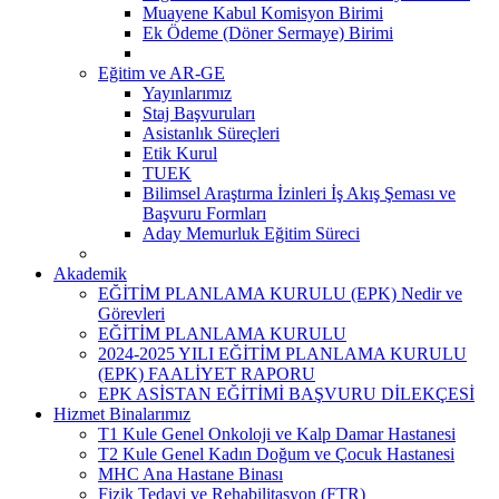
Muayene Kabul Komisyon Birimi
Ek Ödeme (Döner Sermaye) Birimi
Eğitim ve AR-GE
Yayınlarımız
Staj Başvuruları
Asistanlık Süreçleri
Etik Kurul
TUEK
Bilimsel Araştırma İzinleri İş Akış Şeması ve
Başvuru Formları
Aday Memurluk Eğitim Süreci
Akademik
EĞİTİM PLANLAMA KURULU (EPK) Nedir ve
Görevleri
EĞİTİM PLANLAMA KURULU
2024-2025 YILI EĞİTİM PLANLAMA KURULU
(EPK) FAALİYET RAPORU
EPK ASİSTAN EĞİTİMİ BAŞVURU DİLEKÇESİ
Hizmet Binalarımız
T1 Kule Genel Onkoloji ve Kalp Damar Hastanesi
T2 Kule Genel Kadın Doğum ve Çocuk Hastanesi
MHC Ana Hastane Binası
Fizik Tedavi ve Rehabilitasyon (FTR)