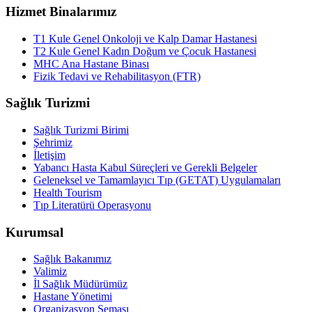
Hizmet Binalarımız
T1 Kule Genel Onkoloji ve Kalp Damar Hastanesi
T2 Kule Genel Kadın Doğum ve Çocuk Hastanesi
MHC Ana Hastane Binası
Fizik Tedavi ve Rehabilitasyon (FTR)
Sağlık Turizmi
Sağlık Turizmi Birimi
Şehrimiz
İletişim
Yabancı Hasta Kabul Süreçleri ve Gerekli Belgeler
Geleneksel ve Tamamlayıcı Tıp (GETAT) Uygulamaları
Health Tourism
Tıp Literatürü Operasyonu
Kurumsal
Sağlık Bakanımız
Valimiz
İl Sağlık Müdürümüz
Hastane Yönetimi
Organizasyon Şeması