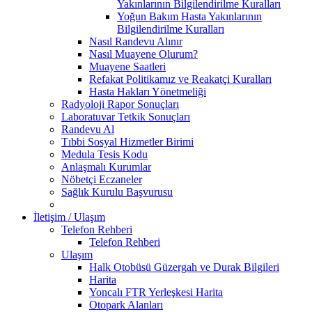
Yakınlarının Bilgilendirilme Kuralları
Yoğun Bakım Hasta Yakınlarının
Bilgilendirilme Kuralları
Nasıl Randevu Alınır
Nasıl Muayene Olurum?
Muayene Saatleri
Refakat Politikamız ve Reakatçi Kuralları
Hasta Hakları Yönetmeliği
Radyoloji Rapor Sonuçları
Laboratuvar Tetkik Sonuçları
Randevu Al
Tıbbi Sosyal Hizmetler Birimi
Medula Tesis Kodu
Anlaşmalı Kurumlar
Nöbetçi Eczaneler
Sağlık Kurulu Başvurusu
İletişim / Ulaşım
Telefon Rehberi
Telefon Rehberi
Ulaşım
Halk Otobüsü Güzergah ve Durak Bilgileri
Harita
Yoncalı FTR Yerleşkesi Harita
Otopark Alanları