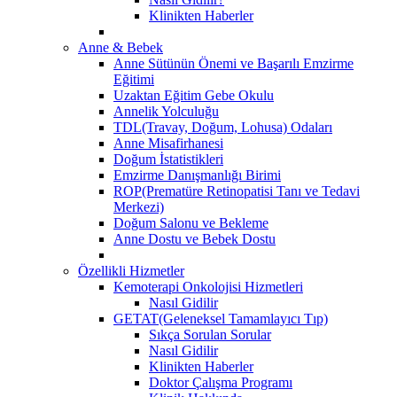
Klinikten Haberler
Anne & Bebek
Anne Sütünün Önemi ve Başarılı Emzirme
Eğitimi
Uzaktan Eğitim Gebe Okulu
Annelik Yolculuğu
TDL(Travay, Doğum, Lohusa) Odaları
Anne Misafirhanesi
Doğum İstatistikleri
Emzirme Danışmanlığı Birimi
ROP(Prematüre Retinopatisi Tanı ve Tedavi
Merkezi)
Doğum Salonu ve Bekleme
Anne Dostu ve Bebek Dostu
Özellikli Hizmetler
Kemoterapi Onkolojisi Hizmetleri
Nasıl Gidilir
GETAT(Geleneksel Tamamlayıcı Tıp)
Sıkça Sorulan Sorular
Nasıl Gidilir
Klinikten Haberler
Doktor Çalışma Programı