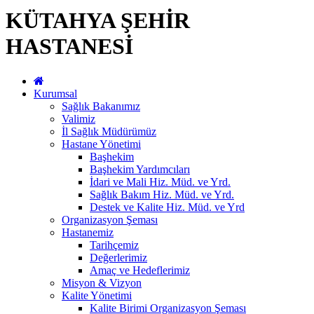
KÜTAHYA ŞEHİR
HASTANESİ
Kurumsal
Sağlık Bakanımız
Valimiz
İl Sağlık Müdürümüz
Hastane Yönetimi
Başhekim
Başhekim Yardımcıları
İdari ve Mali Hiz. Müd. ve Yrd.
Sağlık Bakım Hiz. Müd. ve Yrd.
Destek ve Kalite Hiz. Müd. ve Yrd
Organizasyon Şeması
Hastanemiz
Tarihçemiz
Değerlerimiz
Amaç ve Hedeflerimiz
Misyon & Vizyon
Kalite Yönetimi
Kalite Birimi Organizasyon Şeması