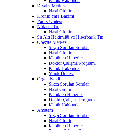
Klinik Hakkında
Diyaliz Merkezi
Nasıl Gidilir
Kronik Yara Bakımı
Yanık Ünitesi
Nükleer Tıp
Nasıl Gidilir
Su Altı Hekimliği ve Hiperbarik Tıp
Obezite Merkezi
Sıkça Sorulan Sorular
Nasıl Gidilir
Klinikten Haberler
Doktor Çalışma Programı
Klinik Hakkında
Yanık Ünitesi
Organ Nakli
Sıkça Sorulan Sorular
Nasıl Gidilir
Klinikten Haberler
Doktor Çalışma Programı
Klinik Hakkında
Amatem
Sıkça Sorulan Sorular
Nasıl Gidilir
Klinikten Haberler