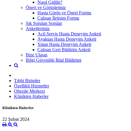
Nasıl Gidilir?
Öneri ve Görüşleriniz
Hasta Görüş ve Öneri Formu
Çalışan İletişim Formu
Sık Sorulan Sorular
Anketlerimiz
Acil Servis Hasta Deneyim Anketi
Ayaktan Hasta Deneyim Anketi
Yatan Hasta Deneyim Anketi
Çalışan Geri Bildirim Anketi
Bize Ulaşın
Bilgi Güvenliği İhlal Bildirimi
Tıbbi Birimler
Özellikli Hizmetler
Obezite Merkezi
Klinikten Haberler
Klinikten Haberler
22 Şubat 2024