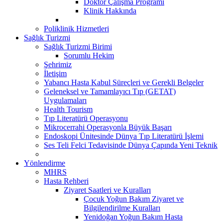
Doktor Çalışma Programı
Klinik Hakkında
Poliklinik Hizmetleri
Sağlık Turizmi
Sağlık Turizmi Birimi
Sorumlu Hekim
Şehrimiz
İletişim
Yabancı Hasta Kabul Süreçleri ve Gerekli Belgeler
Geleneksel ve Tamamlayıcı Tıp (GETAT)
Uygulamaları
Health Tourism
Tıp Literatürü Operasyonu
Mikrocerrahi Operasyonla Büyük Başarı
Endoskopi Ünitesinde Dünya Tıp Literatürü İşlemi
Ses Teli Felci Tedavisinde Dünya Çapında Yeni Teknik
Yönlendirme
MHRS
Hasta Rehberi
Ziyaret Saatleri ve Kuralları
Çocuk Yoğun Bakım Ziyaret ve
Bilgilendirilme Kuralları
Yenidoğan Yoğun Bakım Hasta