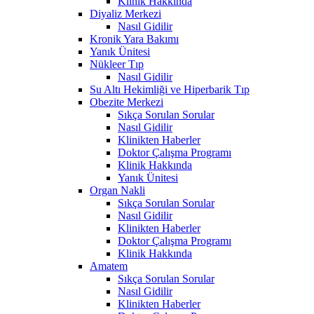
Klinik Hakkında
Diyaliz Merkezi
Nasıl Gidilir
Kronik Yara Bakımı
Yanık Ünitesi
Nükleer Tıp
Nasıl Gidilir
Su Altı Hekimliği ve Hiperbarik Tıp
Obezite Merkezi
Sıkça Sorulan Sorular
Nasıl Gidilir
Klinikten Haberler
Doktor Çalışma Programı
Klinik Hakkında
Yanık Ünitesi
Organ Nakli
Sıkça Sorulan Sorular
Nasıl Gidilir
Klinikten Haberler
Doktor Çalışma Programı
Klinik Hakkında
Amatem
Sıkça Sorulan Sorular
Nasıl Gidilir
Klinikten Haberler