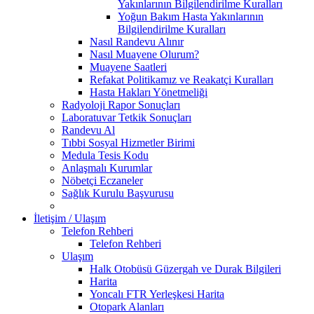
Yakınlarının Bilgilendirilme Kuralları
Yoğun Bakım Hasta Yakınlarının
Bilgilendirilme Kuralları
Nasıl Randevu Alınır
Nasıl Muayene Olurum?
Muayene Saatleri
Refakat Politikamız ve Reakatçi Kuralları
Hasta Hakları Yönetmeliği
Radyoloji Rapor Sonuçları
Laboratuvar Tetkik Sonuçları
Randevu Al
Tıbbi Sosyal Hizmetler Birimi
Medula Tesis Kodu
Anlaşmalı Kurumlar
Nöbetçi Eczaneler
Sağlık Kurulu Başvurusu
İletişim / Ulaşım
Telefon Rehberi
Telefon Rehberi
Ulaşım
Halk Otobüsü Güzergah ve Durak Bilgileri
Harita
Yoncalı FTR Yerleşkesi Harita
Otopark Alanları