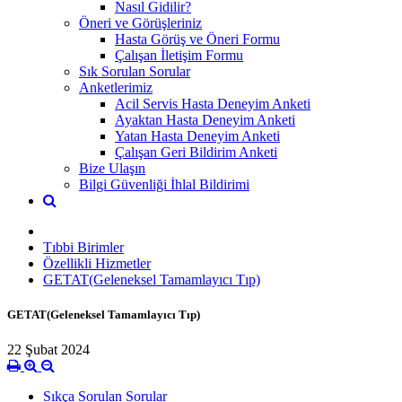
Nasıl Gidilir?
Öneri ve Görüşleriniz
Hasta Görüş ve Öneri Formu
Çalışan İletişim Formu
Sık Sorulan Sorular
Anketlerimiz
Acil Servis Hasta Deneyim Anketi
Ayaktan Hasta Deneyim Anketi
Yatan Hasta Deneyim Anketi
Çalışan Geri Bildirim Anketi
Bize Ulaşın
Bilgi Güvenliği İhlal Bildirimi
Tıbbi Birimler
Özellikli Hizmetler
GETAT(Geleneksel Tamamlayıcı Tıp)
GETAT(Geleneksel Tamamlayıcı Tıp)
22 Şubat 2024
Sıkça Sorulan Sorular