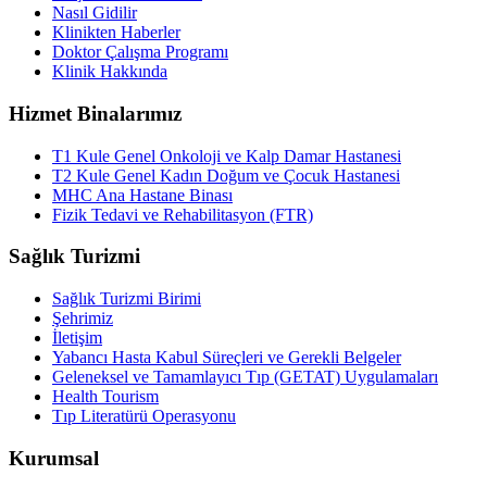
Nasıl Gidilir
Klinikten Haberler
Doktor Çalışma Programı
Klinik Hakkında
Hizmet Binalarımız
T1 Kule Genel Onkoloji ve Kalp Damar Hastanesi
T2 Kule Genel Kadın Doğum ve Çocuk Hastanesi
MHC Ana Hastane Binası
Fizik Tedavi ve Rehabilitasyon (FTR)
Sağlık Turizmi
Sağlık Turizmi Birimi
Şehrimiz
İletişim
Yabancı Hasta Kabul Süreçleri ve Gerekli Belgeler
Geleneksel ve Tamamlayıcı Tıp (GETAT) Uygulamaları
Health Tourism
Tıp Literatürü Operasyonu
Kurumsal