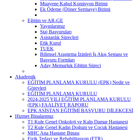
Muayene Kabul Komisyon Birimi
Ek Ödeme (Döner Sermaye) Birimi
Eğitim ve AR-GE
Yayınlarımız
Staj Başvuruları
Asistanlık Süreçleri
Etik Kurul
TUEK
Bilimsel Araştırma İzinleri İş Akış Şeması ve
Başvuru Formları
Aday Memurluk Eğitim Süreci
Akademik
EĞİTİM PLANLAMA KURULU (EPK) Nedir ve
Görevleri
EĞİTİM PLANLAMA KURULU
2024-2025 YILI EĞİTİM PLANLAMA KURULU
(EPK) FAALİYET RAPORU
EPK ASİSTAN EĞİTİMİ BAŞVURU DİLEKÇESİ
Hizmet Binalarımız
T1 Kule Genel Onkoloji ve Kalp Damar Hastanesi
T2 Kule Genel Kadın Doğum ve Çocuk Hastanesi
MHC Ana Hastane Binası
Fizik Tedavi ve Rehabilitasyon (FTR)