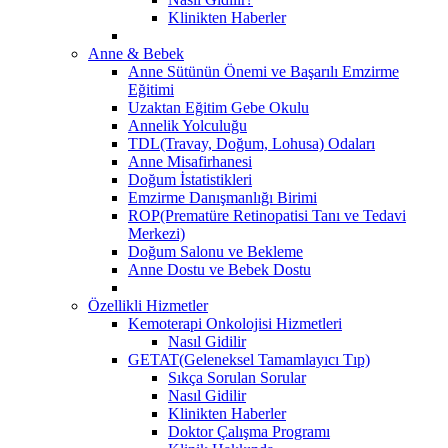
Klinikten Haberler
Anne & Bebek
Anne Sütünün Önemi ve Başarılı Emzirme
Eğitimi
Uzaktan Eğitim Gebe Okulu
Annelik Yolculuğu
TDL(Travay, Doğum, Lohusa) Odaları
Anne Misafirhanesi
Doğum İstatistikleri
Emzirme Danışmanlığı Birimi
ROP(Prematüre Retinopatisi Tanı ve Tedavi
Merkezi)
Doğum Salonu ve Bekleme
Anne Dostu ve Bebek Dostu
Özellikli Hizmetler
Kemoterapi Onkolojisi Hizmetleri
Nasıl Gidilir
GETAT(Geleneksel Tamamlayıcı Tıp)
Sıkça Sorulan Sorular
Nasıl Gidilir
Klinikten Haberler
Doktor Çalışma Programı