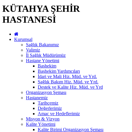
KÜTAHYA ŞEHİR
HASTANESİ
Kurumsal
Sağlık Bakanımız
Valimiz
İl Sağlık Müdürümüz
Hastane Yönetimi
Başhekim
Başhekim Yardımcıları
İdari ve Mali Hiz. Müd. ve Yrd.
Sağlık Bakım Hiz. Müd. ve Yrd.
Destek ve Kalite Hiz. Müd. ve Yrd
Organizasyon Şeması
Hastanemiz
Tarihçemiz
Değerlerimiz
Amaç ve Hedeflerimiz
Misyon & Vizyon
Kalite Yönetimi
Kalite Birimi Organizasyon Şeması