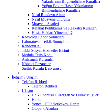
Yakınlarının Bilgilendirilme Kuralları
Yoğun Bakım Hasta Yakınlarının
Bilgilendirilme Kuralları
Nasıl Randevu Alınır
Nasıl Muayene Olurum?
Muayene Saatleri
Refakat Politikamız ve Reakatçi Kuralları
Hasta Hakları Yönetmeliği
Radyoloji Rapor Sonuçları
Laboratuvar Tetkik Sonuçları
Randevu Al
Tıbbi Sosyal Hizmetler Birimi
Medula Tesis Kodu
Anlaşmalı Kurumlar
Nöbetçi Eczaneler
Sağlık Kurulu Başvurusu
İletişim / Ulaşım
Telefon Rehberi
Telefon Rehberi
Ulaşım
Halk Otobüsü Güzergah ve Durak Bilgileri
Harita
Yoncalı FTR Yerleşkesi Harita
Otopark Alanları