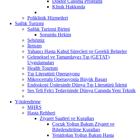
Doktor Çalışma Programı
Klinik Hakkında
Poliklinik Hizmetleri
Sağlık Turizmi
Sağlık Turizmi Birimi
Sorumlu Hekim
Şehrimiz
İletişim
Yabancı Hasta Kabul Süreçleri ve Gerekli Belgeler
Geleneksel ve Tamamlayıcı Tıp (GETAT)
Uygulamaları
Health Tourism
Tıp Literatürü Operasyonu
Mikrocerrahi Operasyonla Büyük Başarı
Endoskopi Ünitesinde Dünya Tıp Literatürü İşlemi
Ses Teli Felci Tedavisinde Dünya Çapında Yeni Teknik
Yönlendirme
MHRS
Hasta Rehberi
Ziyaret Saatleri ve Kuralları
Çocuk Yoğun Bakım Ziyaret ve
Bilgilendirilme Kuralları
Yenidoğan Yoğun Bakım Hasta