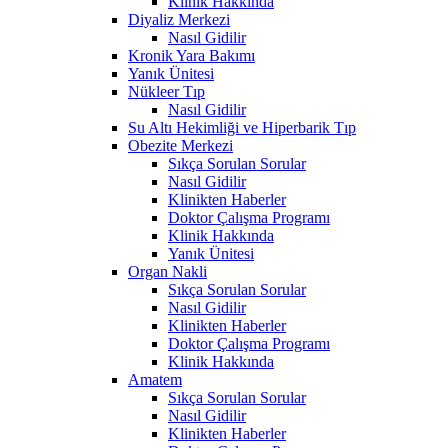
Klinik Hakkında
Diyaliz Merkezi
Nasıl Gidilir
Kronik Yara Bakımı
Yanık Ünitesi
Nükleer Tıp
Nasıl Gidilir
Su Altı Hekimliği ve Hiperbarik Tıp
Obezite Merkezi
Sıkça Sorulan Sorular
Nasıl Gidilir
Klinikten Haberler
Doktor Çalışma Programı
Klinik Hakkında
Yanık Ünitesi
Organ Nakli
Sıkça Sorulan Sorular
Nasıl Gidilir
Klinikten Haberler
Doktor Çalışma Programı
Klinik Hakkında
Amatem
Sıkça Sorulan Sorular
Nasıl Gidilir
Klinikten Haberler