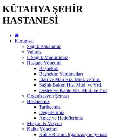
KÜTAHYA ŞEHİR
HASTANESİ
Kurumsal
Sağlık Bakanımız
Valimiz
İl Sağlık Müdürümüz
Hastane Yönetimi
Başhekim
Başhekim Yardımcıları
İdari ve Mali Hiz. Müd. ve Yrd.
Sağlık Bakım Hiz. Müd. ve Yrd.
Destek ve Kalite Hiz. Müd. ve Yrd
Organizasyon Şeması
Hastanemiz
Tarihçemiz
Değerlerimiz
Amaç ve Hedeflerimiz
Misyon & Vizyon
Kalite Yönetimi
Kalite Birimi Organizasyon Şeması