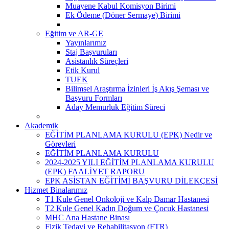
Muayene Kabul Komisyon Birimi
Ek Ödeme (Döner Sermaye) Birimi
Eğitim ve AR-GE
Yayınlarımız
Staj Başvuruları
Asistanlık Süreçleri
Etik Kurul
TUEK
Bilimsel Araştırma İzinleri İş Akış Şeması ve
Başvuru Formları
Aday Memurluk Eğitim Süreci
Akademik
EĞİTİM PLANLAMA KURULU (EPK) Nedir ve
Görevleri
EĞİTİM PLANLAMA KURULU
2024-2025 YILI EĞİTİM PLANLAMA KURULU
(EPK) FAALİYET RAPORU
EPK ASİSTAN EĞİTİMİ BAŞVURU DİLEKÇESİ
Hizmet Binalarımız
T1 Kule Genel Onkoloji ve Kalp Damar Hastanesi
T2 Kule Genel Kadın Doğum ve Çocuk Hastanesi
MHC Ana Hastane Binası
Fizik Tedavi ve Rehabilitasyon (FTR)