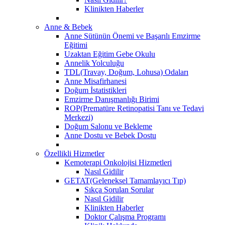
Klinikten Haberler
Anne & Bebek
Anne Sütünün Önemi ve Başarılı Emzirme
Eğitimi
Uzaktan Eğitim Gebe Okulu
Annelik Yolculuğu
TDL(Travay, Doğum, Lohusa) Odaları
Anne Misafirhanesi
Doğum İstatistikleri
Emzirme Danışmanlığı Birimi
ROP(Prematüre Retinopatisi Tanı ve Tedavi
Merkezi)
Doğum Salonu ve Bekleme
Anne Dostu ve Bebek Dostu
Özellikli Hizmetler
Kemoterapi Onkolojisi Hizmetleri
Nasıl Gidilir
GETAT(Geleneksel Tamamlayıcı Tıp)
Sıkça Sorulan Sorular
Nasıl Gidilir
Klinikten Haberler
Doktor Çalışma Programı