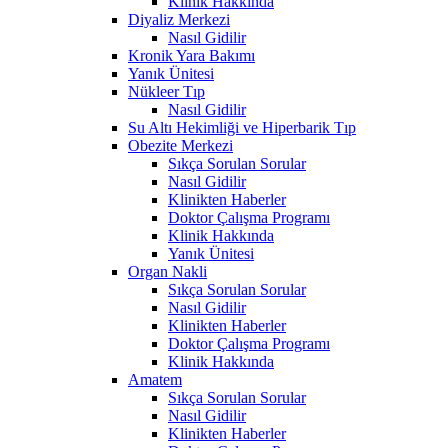
Klinik Hakkında
Diyaliz Merkezi
Nasıl Gidilir
Kronik Yara Bakımı
Yanık Ünitesi
Nükleer Tıp
Nasıl Gidilir
Su Altı Hekimliği ve Hiperbarik Tıp
Obezite Merkezi
Sıkça Sorulan Sorular
Nasıl Gidilir
Klinikten Haberler
Doktor Çalışma Programı
Klinik Hakkında
Yanık Ünitesi
Organ Nakli
Sıkça Sorulan Sorular
Nasıl Gidilir
Klinikten Haberler
Doktor Çalışma Programı
Klinik Hakkında
Amatem
Sıkça Sorulan Sorular
Nasıl Gidilir
Klinikten Haberler