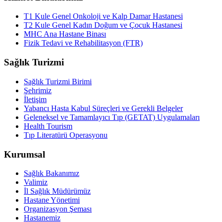
T1 Kule Genel Onkoloji ve Kalp Damar Hastanesi
T2 Kule Genel Kadın Doğum ve Çocuk Hastanesi
MHC Ana Hastane Binası
Fizik Tedavi ve Rehabilitasyon (FTR)
Sağlık Turizmi
Sağlık Turizmi Birimi
Şehrimiz
İletişim
Yabancı Hasta Kabul Süreçleri ve Gerekli Belgeler
Geleneksel ve Tamamlayıcı Tıp (GETAT) Uygulamaları
Health Tourism
Tıp Literatürü Operasyonu
Kurumsal
Sağlık Bakanımız
Valimiz
İl Sağlık Müdürümüz
Hastane Yönetimi
Organizasyon Şeması
Hastanemiz