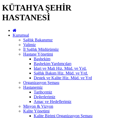
KÜTAHYA ŞEHİR
HASTANESİ
Kurumsal
Sağlık Bakanımız
Valimiz
İl Sağlık Müdürümüz
Hastane Yönetimi
Başhekim
Başhekim Yardımcıları
İdari ve Mali Hiz. Müd. ve Yrd.
Sağlık Bakım Hiz. Müd. ve Yrd.
Destek ve Kalite Hiz. Müd. ve Yrd
Organizasyon Şeması
Hastanemiz
Tarihçemiz
Değerlerimiz
Amaç ve Hedeflerimiz
Misyon & Vizyon
Kalite Yönetimi
Kalite Birimi Organizasyon Şeması