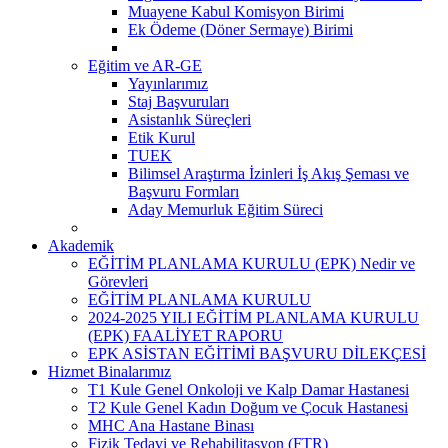
Muayene Kabul Komisyon Birimi
Ek Ödeme (Döner Sermaye) Birimi
Eğitim ve AR-GE
Yayınlarımız
Staj Başvuruları
Asistanlık Süreçleri
Etik Kurul
TUEK
Bilimsel Araştırma İzinleri İş Akış Şeması ve
Başvuru Formları
Aday Memurluk Eğitim Süreci
Akademik
EĞİTİM PLANLAMA KURULU (EPK) Nedir ve
Görevleri
EĞİTİM PLANLAMA KURULU
2024-2025 YILI EĞİTİM PLANLAMA KURULU
(EPK) FAALİYET RAPORU
EPK ASİSTAN EĞİTİMİ BAŞVURU DİLEKÇESİ
Hizmet Binalarımız
T1 Kule Genel Onkoloji ve Kalp Damar Hastanesi
T2 Kule Genel Kadın Doğum ve Çocuk Hastanesi
MHC Ana Hastane Binası
Fizik Tedavi ve Rehabilitasyon (FTR)