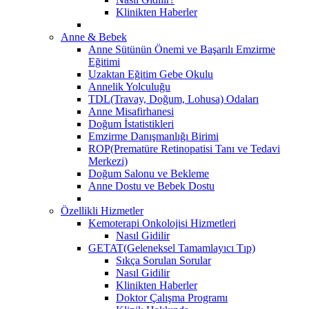
Klinikten Haberler
Anne & Bebek
Anne Sütünün Önemi ve Başarılı Emzirme
Eğitimi
Uzaktan Eğitim Gebe Okulu
Annelik Yolculuğu
TDL(Travay, Doğum, Lohusa) Odaları
Anne Misafirhanesi
Doğum İstatistikleri
Emzirme Danışmanlığı Birimi
ROP(Prematüre Retinopatisi Tanı ve Tedavi
Merkezi)
Doğum Salonu ve Bekleme
Anne Dostu ve Bebek Dostu
Özellikli Hizmetler
Kemoterapi Onkolojisi Hizmetleri
Nasıl Gidilir
GETAT(Geleneksel Tamamlayıcı Tıp)
Sıkça Sorulan Sorular
Nasıl Gidilir
Klinikten Haberler
Doktor Çalışma Programı