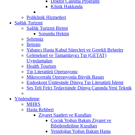
Doktor Çalışma Programı
Klinik Hakkında
Poliklinik Hizmetleri
Sağlık Turizmi
Sağlık Turizmi Birimi
Sorumlu Hekim
Şehrimiz
İletişim
Yabancı Hasta Kabul Süreçleri ve Gerekli Belgeler
Geleneksel ve Tamamlayıcı Tıp (GETAT)
Uygulamaları
Health Tourism
Tıp Literatürü Operasyonu
Mikrocerrahi Operasyonla Büyük Başarı
Endoskopi Ünitesinde Dünya Tıp Literatürü İşlemi
Ses Teli Felci Tedavisinde Dünya Çapında Yeni Teknik
Yönlendirme
MHRS
Hasta Rehberi
Ziyaret Saatleri ve Kuralları
Çocuk Yoğun Bakım Ziyaret ve
Bilgilendirilme Kuralları
Yenidoğan Yoğun Bakım Hasta