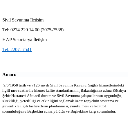
Sivil Savunma İletişim
Tel: 0274 229 14 00 (2075-7538)
HAP Sekretarya İletişim
Tel: 2207- 7541
Amacı:
9/6/1958 tarih ve 7126 sayılı Sivil Savunma Kanunu, Sağlık hizmetlerindeki
ilgili mevzuatlar ile hizmet kalite standartlarının¸ Bakanlığımız adına Kütahya
Şehir Hastanesi Afet acil durum ve Sivil Savunma çalışmalarının uygunluğu,
sürekliliği, yeterliliği ve etkinliğini sağlamak üzere topyekûn savunma ve
güvenlikle ilgili faaliyetlerin planlanması, yürütülmesi ve kontrol
sorumluluğunu Başhekim adına yürütür ve Başhekime karşı sorumludur.