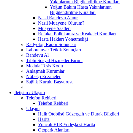
Yakınlarının Bilgilendirilme Kuralları
Yoğun Bakım Hasta Yakınlarının
Bilgilendirilme Kuralları
Nasıl Randevu Alınır
Nasıl Muayene Olurum?
Muayene Saatleri
Refakat Politikamız ve Reakatçi Kuralları
Hasta Hakları Yönetmeliği
Radyoloji Rapor Sonuçları
Laboratuvar Tetkik Sonuçları
Randevu Al
Tıbbi Sosyal Hizmetler Birimi
Medula Tesis Kodu
Anlaşmalı Kurumlar
Nöbetçi Eczaneler
Sağlık Kurulu Başvurusu
İletişim / Ulaşım
Telefon Rehberi
Telefon Rehberi
Ulaşım
Halk Otobüsü Güzergah ve Durak Bilgileri
Harita
Yoncalı FTR Yerleşkesi Harita
Otopark Alanları