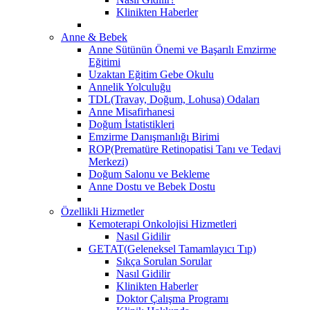
Klinikten Haberler
Anne & Bebek
Anne Sütünün Önemi ve Başarılı Emzirme
Eğitimi
Uzaktan Eğitim Gebe Okulu
Annelik Yolculuğu
TDL(Travay, Doğum, Lohusa) Odaları
Anne Misafirhanesi
Doğum İstatistikleri
Emzirme Danışmanlığı Birimi
ROP(Prematüre Retinopatisi Tanı ve Tedavi
Merkezi)
Doğum Salonu ve Bekleme
Anne Dostu ve Bebek Dostu
Özellikli Hizmetler
Kemoterapi Onkolojisi Hizmetleri
Nasıl Gidilir
GETAT(Geleneksel Tamamlayıcı Tıp)
Sıkça Sorulan Sorular
Nasıl Gidilir
Klinikten Haberler
Doktor Çalışma Programı