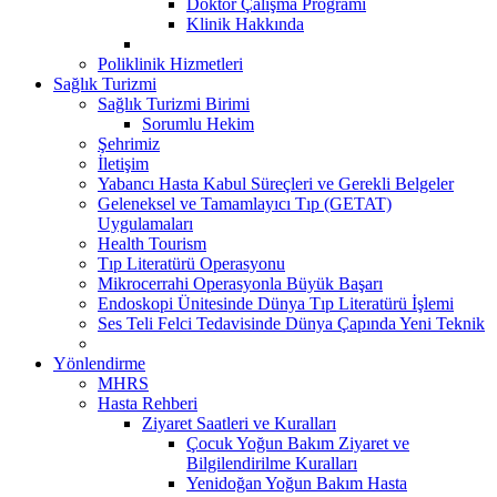
Doktor Çalışma Programı
Klinik Hakkında
Poliklinik Hizmetleri
Sağlık Turizmi
Sağlık Turizmi Birimi
Sorumlu Hekim
Şehrimiz
İletişim
Yabancı Hasta Kabul Süreçleri ve Gerekli Belgeler
Geleneksel ve Tamamlayıcı Tıp (GETAT)
Uygulamaları
Health Tourism
Tıp Literatürü Operasyonu
Mikrocerrahi Operasyonla Büyük Başarı
Endoskopi Ünitesinde Dünya Tıp Literatürü İşlemi
Ses Teli Felci Tedavisinde Dünya Çapında Yeni Teknik
Yönlendirme
MHRS
Hasta Rehberi
Ziyaret Saatleri ve Kuralları
Çocuk Yoğun Bakım Ziyaret ve
Bilgilendirilme Kuralları
Yenidoğan Yoğun Bakım Hasta