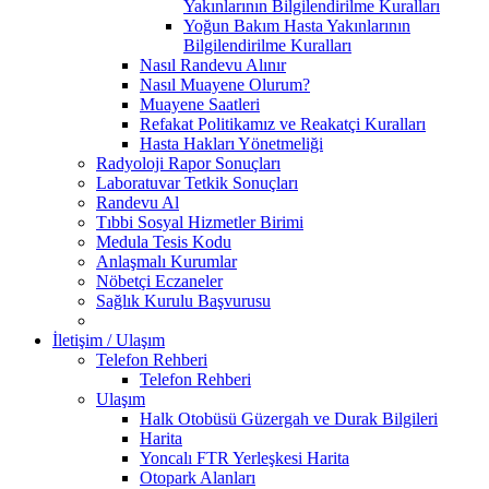
Yakınlarının Bilgilendirilme Kuralları
Yoğun Bakım Hasta Yakınlarının
Bilgilendirilme Kuralları
Nasıl Randevu Alınır
Nasıl Muayene Olurum?
Muayene Saatleri
Refakat Politikamız ve Reakatçi Kuralları
Hasta Hakları Yönetmeliği
Radyoloji Rapor Sonuçları
Laboratuvar Tetkik Sonuçları
Randevu Al
Tıbbi Sosyal Hizmetler Birimi
Medula Tesis Kodu
Anlaşmalı Kurumlar
Nöbetçi Eczaneler
Sağlık Kurulu Başvurusu
İletişim / Ulaşım
Telefon Rehberi
Telefon Rehberi
Ulaşım
Halk Otobüsü Güzergah ve Durak Bilgileri
Harita
Yoncalı FTR Yerleşkesi Harita
Otopark Alanları