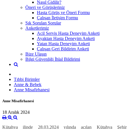
Nasıl Gidilir?
Öneri ve Görüşleriniz
Hasta Görüş ve Öneri Formu
Çalışan İletişim Formu
Sık Sorulan Sorular
Anketlerimiz
Acil Servis Hasta Deneyim Anketi
Ayaktan Hasta Deneyim Anketi
Yatan Hasta Deneyim Anketi
Çalışan Geri Bildirim Anketi
Bize Ulaşın
Bilgi Güvenliği İhlal Bildirimi
Tıbbi Birimler
Anne & Bebek
Anne Misafirhanesi
Anne Misafirhanesi
18 Aralık 2024
Kütahya ilinde 28.03.2024 yılında açılan Kütahya Şehir