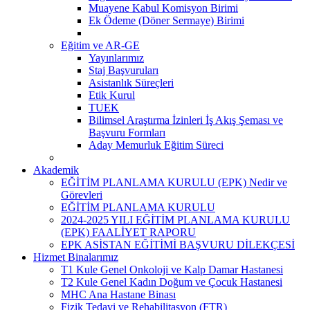
Muayene Kabul Komisyon Birimi
Ek Ödeme (Döner Sermaye) Birimi
Eğitim ve AR-GE
Yayınlarımız
Staj Başvuruları
Asistanlık Süreçleri
Etik Kurul
TUEK
Bilimsel Araştırma İzinleri İş Akış Şeması ve
Başvuru Formları
Aday Memurluk Eğitim Süreci
Akademik
EĞİTİM PLANLAMA KURULU (EPK) Nedir ve
Görevleri
EĞİTİM PLANLAMA KURULU
2024-2025 YILI EĞİTİM PLANLAMA KURULU
(EPK) FAALİYET RAPORU
EPK ASİSTAN EĞİTİMİ BAŞVURU DİLEKÇESİ
Hizmet Binalarımız
T1 Kule Genel Onkoloji ve Kalp Damar Hastanesi
T2 Kule Genel Kadın Doğum ve Çocuk Hastanesi
MHC Ana Hastane Binası
Fizik Tedavi ve Rehabilitasyon (FTR)