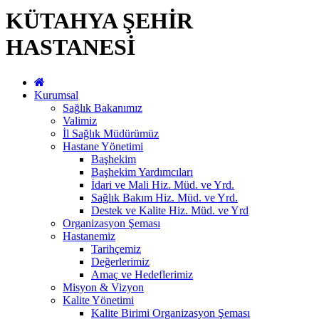
KÜTAHYA ŞEHİR
HASTANESİ
Kurumsal
Sağlık Bakanımız
Valimiz
İl Sağlık Müdürümüz
Hastane Yönetimi
Başhekim
Başhekim Yardımcıları
İdari ve Mali Hiz. Müd. ve Yrd.
Sağlık Bakım Hiz. Müd. ve Yrd.
Destek ve Kalite Hiz. Müd. ve Yrd
Organizasyon Şeması
Hastanemiz
Tarihçemiz
Değerlerimiz
Amaç ve Hedeflerimiz
Misyon & Vizyon
Kalite Yönetimi
Kalite Birimi Organizasyon Şeması