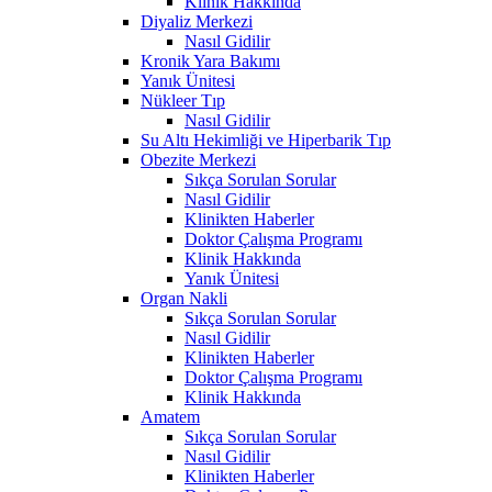
Klinik Hakkında
Diyaliz Merkezi
Nasıl Gidilir
Kronik Yara Bakımı
Yanık Ünitesi
Nükleer Tıp
Nasıl Gidilir
Su Altı Hekimliği ve Hiperbarik Tıp
Obezite Merkezi
Sıkça Sorulan Sorular
Nasıl Gidilir
Klinikten Haberler
Doktor Çalışma Programı
Klinik Hakkında
Yanık Ünitesi
Organ Nakli
Sıkça Sorulan Sorular
Nasıl Gidilir
Klinikten Haberler
Doktor Çalışma Programı
Klinik Hakkında
Amatem
Sıkça Sorulan Sorular
Nasıl Gidilir
Klinikten Haberler