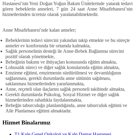
Hastanesi’nin Yeni Doğan Yoğun Bakım Ünitelerinde yatarak tedavi
gören bebeklerin anneleri, 7 gün 24 saat Anne Misafirhanesi’nin
hizmetlerinden ücretsiz olarak yaralanabilmektedir.
Anne Misafirhanesi’nde kalan anneler;
Bebeklerinin tedavi sürecini yakından takip etmekte ve bu süreçte
anneler ev konforunda bir ortamda kalmakta,
Sağlık personelinin desteği ile Anne-Bebek Bağlanma sürecini
pozitif olarak yönetmekte,
Bebeğinin bakımı ve ihtiyaçları konusunda eğitim almakta,
Lohusalık süreci ve diğer sağlık konularında eğitim almakta,
Emzirme eğitimi, emzirmenin sürdürülmesi ve devamlılığının
sağlanması, gerekli durumlarda anne sütünün sağılması,
saklanması hizmetlerinden yararlanmakta,
Anne, reçeteli olan ilaçlarını sağlık personeli takibinde almakta,
Gerekli durumlarda Psikolog, Sosyal Hizmet ve diğer sağlık
hizmetlerinden rahatlıkla faydalanmakta,
Bebeğin taburculuğu planlandığında, anne taburculuk eğitimi ve
Aile Planlaması eğitimi almaktadır.
Hizmet Binalarımız
T1 Kule Genel Onkoloji ve Kalp Damar Hastanesi