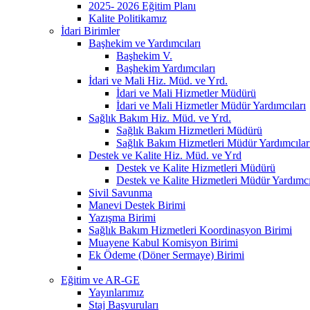
2025- 2026 Eğitim Planı
Kalite Politikamız
İdari Birimler
Başhekim ve Yardımcıları
Başhekim V.
Başhekim Yardımcıları
İdari ve Mali Hiz. Müd. ve Yrd.
İdari ve Mali Hizmetler Müdürü
İdari ve Mali Hizmetler Müdür Yardımcıları
Sağlık Bakım Hiz. Müd. ve Yrd.
Sağlık Bakım Hizmetleri Müdürü
Sağlık Bakım Hizmetleri Müdür Yardımcılar
Destek ve Kalite Hiz. Müd. ve Yrd
Destek ve Kalite Hizmetleri Müdürü
Destek ve Kalite Hizmetleri Müdür Yardımcı
Sivil Savunma
Manevi Destek Birimi
Yazışma Birimi
Sağlık Bakım Hizmetleri Koordinasyon Birimi
Muayene Kabul Komisyon Birimi
Ek Ödeme (Döner Sermaye) Birimi
Eğitim ve AR-GE
Yayınlarımız
Staj Başvuruları