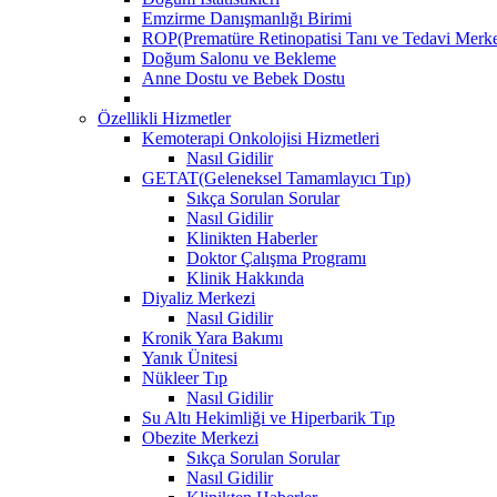
Emzirme Danışmanlığı Birimi
ROP(Prematüre Retinopatisi Tanı ve Tedavi Merke
Doğum Salonu ve Bekleme
Anne Dostu ve Bebek Dostu
Özellikli Hizmetler
Kemoterapi Onkolojisi Hizmetleri
Nasıl Gidilir
GETAT(Geleneksel Tamamlayıcı Tıp)
Sıkça Sorulan Sorular
Nasıl Gidilir
Klinikten Haberler
Doktor Çalışma Programı
Klinik Hakkında
Diyaliz Merkezi
Nasıl Gidilir
Kronik Yara Bakımı
Yanık Ünitesi
Nükleer Tıp
Nasıl Gidilir
Su Altı Hekimliği ve Hiperbarik Tıp
Obezite Merkezi
Sıkça Sorulan Sorular
Nasıl Gidilir