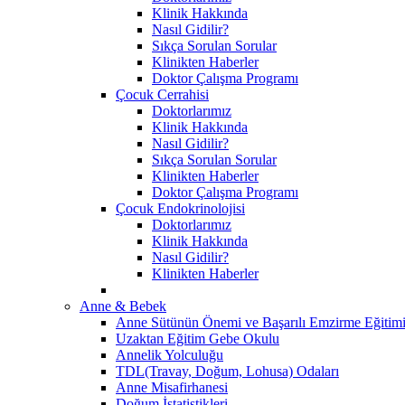
Klinik Hakkında
Nasıl Gidilir?
Sıkça Sorulan Sorular
Klinikten Haberler
Doktor Çalışma Programı
Çocuk Cerrahisi
Doktorlarımız
Klinik Hakkında
Nasıl Gidilir?
Sıkça Sorulan Sorular
Klinikten Haberler
Doktor Çalışma Programı
Çocuk Endokrinolojisi
Doktorlarımız
Klinik Hakkında
Nasıl Gidilir?
Klinikten Haberler
Anne & Bebek
Anne Sütünün Önemi ve Başarılı Emzirme Eğitim
Uzaktan Eğitim Gebe Okulu
Annelik Yolculuğu
TDL(Travay, Doğum, Lohusa) Odaları
Anne Misafirhanesi
Doğum İstatistikleri