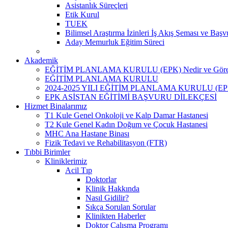
Asistanlık Süreçleri
Etik Kurul
TUEK
Bilimsel Araştırma İzinleri İş Akış Şeması ve Başv
Aday Memurluk Eğitim Süreci
Akademik
EĞİTİM PLANLAMA KURULU (EPK) Nedir ve Görev
EĞİTİM PLANLAMA KURULU
2024-2025 YILI EĞİTİM PLANLAMA KURULU (E
EPK ASİSTAN EĞİTİMİ BAŞVURU DİLEKÇESİ
Hizmet Binalarımız
T1 Kule Genel Onkoloji ve Kalp Damar Hastanesi
T2 Kule Genel Kadın Doğum ve Çocuk Hastanesi
MHC Ana Hastane Binası
Fizik Tedavi ve Rehabilitasyon (FTR)
Tıbbi Birimler
Kliniklerimiz
Acil Tıp
Doktorlar
Klinik Hakkında
Nasıl Gidilir?
Sıkça Sorulan Sorular
Klinikten Haberler
Doktor Çalışma Programı