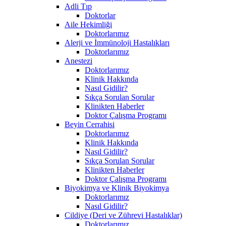
Adli Tıp
Doktorlar
Aile Hekimliği
Doktorlarımız
Alerji ve İmmünoloji Hastalıkları
Doktorlarımız
Anestezi
Doktorlarımız
Klinik Hakkında
Nasıl Gidilir?
Sıkça Sorulan Sorular
Klinikten Haberler
Doktor Çalışma Programı
Beyin Cerrahisi
Doktorlarımız
Klinik Hakkında
Nasıl Gidilir?
Sıkça Sorulan Sorular
Klinikten Haberler
Doktor Çalışma Programı
Biyokimya ve Klinik Biyokimya
Doktorlarımız
Nasıl Gidilir?
Cildiye (Deri ve Zührevi Hastalıklar)
Doktorlarımız