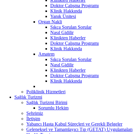
Klinikten Haberler
Doktor Çalışma Programı
Klinik Hakkında
Yanık Ünitesi
Organ Nakli
Sıkça Sorulan Sorular
Nasıl Gidilir
Klinikten Haberler
Doktor Çalışma Programı
Klinik Hakkında
Amatem
Sıkça Sorulan Sorular
Nasıl Gidilir
Klinikten Haberler
Doktor Çalışma Programı
Klinik Hakkında
Poliklinik Hizmetleri
Sağlık Turizmi
Sağlık Turizmi Birimi
Sorumlu Hekim
Şehrimiz
İletişim
Yabancı Hasta Kabul Süreçleri ve Gerekli Belgeler
Geleneksel ve Tamamlayıcı Tıp (GETAT) Uygulamaları