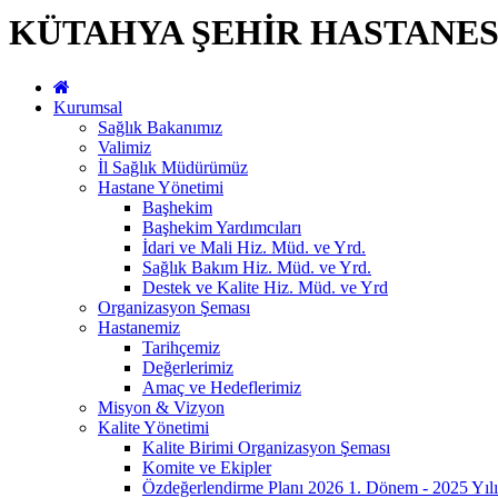
KÜTAHYA ŞEHİR HASTANES
Kurumsal
Sağlık Bakanımız
Valimiz
İl Sağlık Müdürümüz
Hastane Yönetimi
Başhekim
Başhekim Yardımcıları
İdari ve Mali Hiz. Müd. ve Yrd.
Sağlık Bakım Hiz. Müd. ve Yrd.
Destek ve Kalite Hiz. Müd. ve Yrd
Organizasyon Şeması
Hastanemiz
Tarihçemiz
Değerlerimiz
Amaç ve Hedeflerimiz
Misyon & Vizyon
Kalite Yönetimi
Kalite Birimi Organizasyon Şeması
Komite ve Ekipler
Özdeğerlendirme Planı 2026 1. Dönem - 2025 Yılı