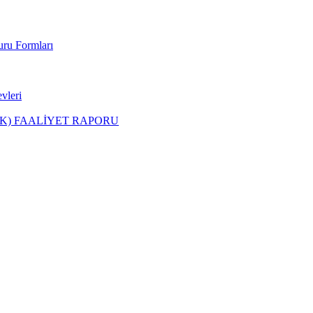
uru Formları
leri
PK) FAALİYET RAPORU