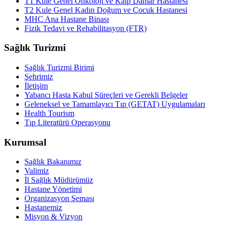
T1 Kule Genel Onkoloji ve Kalp Damar Hastanesi
T2 Kule Genel Kadın Doğum ve Çocuk Hastanesi
MHC Ana Hastane Binası
Fizik Tedavi ve Rehabilitasyon (FTR)
Sağlık Turizmi
Sağlık Turizmi Birimi
Şehrimiz
İletişim
Yabancı Hasta Kabul Süreçleri ve Gerekli Belgeler
Geleneksel ve Tamamlayıcı Tıp (GETAT) Uygulamaları
Health Tourism
Tıp Literatürü Operasyonu
Kurumsal
Sağlık Bakanımız
Valimiz
İl Sağlık Müdürümüz
Hastane Yönetimi
Organizasyon Şeması
Hastanemiz
Misyon & Vizyon