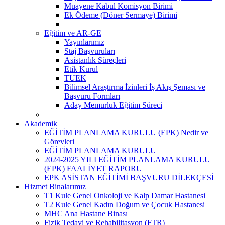
Muayene Kabul Komisyon Birimi
Ek Ödeme (Döner Sermaye) Birimi
Eğitim ve AR-GE
Yayınlarımız
Staj Başvuruları
Asistanlık Süreçleri
Etik Kurul
TUEK
Bilimsel Araştırma İzinleri İş Akış Şeması ve
Başvuru Formları
Aday Memurluk Eğitim Süreci
Akademik
EĞİTİM PLANLAMA KURULU (EPK) Nedir ve
Görevleri
EĞİTİM PLANLAMA KURULU
2024-2025 YILI EĞİTİM PLANLAMA KURULU
(EPK) FAALİYET RAPORU
EPK ASİSTAN EĞİTİMİ BAŞVURU DİLEKÇESİ
Hizmet Binalarımız
T1 Kule Genel Onkoloji ve Kalp Damar Hastanesi
T2 Kule Genel Kadın Doğum ve Çocuk Hastanesi
MHC Ana Hastane Binası
Fizik Tedavi ve Rehabilitasyon (FTR)