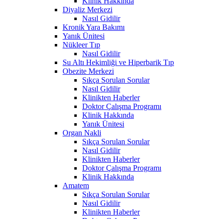
Klinik Hakkında
Diyaliz Merkezi
Nasıl Gidilir
Kronik Yara Bakımı
Yanık Ünitesi
Nükleer Tıp
Nasıl Gidilir
Su Altı Hekimliği ve Hiperbarik Tıp
Obezite Merkezi
Sıkça Sorulan Sorular
Nasıl Gidilir
Klinikten Haberler
Doktor Çalışma Programı
Klinik Hakkında
Yanık Ünitesi
Organ Nakli
Sıkça Sorulan Sorular
Nasıl Gidilir
Klinikten Haberler
Doktor Çalışma Programı
Klinik Hakkında
Amatem
Sıkça Sorulan Sorular
Nasıl Gidilir
Klinikten Haberler