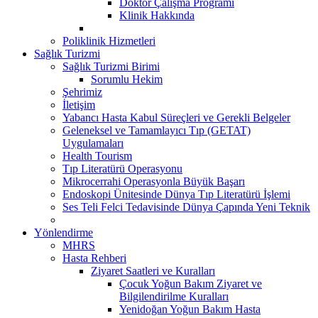
Doktor Çalışma Programı
Klinik Hakkında
Poliklinik Hizmetleri
Sağlık Turizmi
Sağlık Turizmi Birimi
Sorumlu Hekim
Şehrimiz
İletişim
Yabancı Hasta Kabul Süreçleri ve Gerekli Belgeler
Geleneksel ve Tamamlayıcı Tıp (GETAT)
Uygulamaları
Health Tourism
Tıp Literatürü Operasyonu
Mikrocerrahi Operasyonla Büyük Başarı
Endoskopi Ünitesinde Dünya Tıp Literatürü İşlemi
Ses Teli Felci Tedavisinde Dünya Çapında Yeni Teknik
Yönlendirme
MHRS
Hasta Rehberi
Ziyaret Saatleri ve Kuralları
Çocuk Yoğun Bakım Ziyaret ve
Bilgilendirilme Kuralları
Yenidoğan Yoğun Bakım Hasta