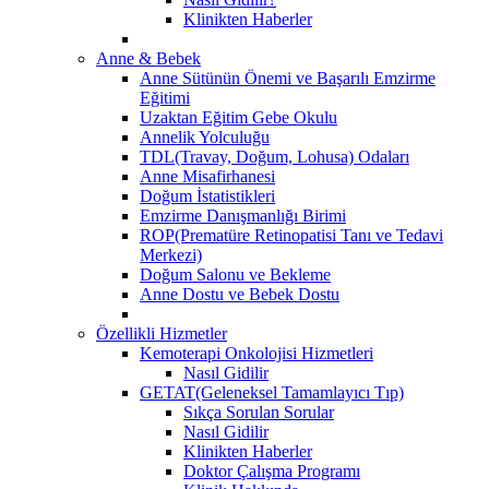
Klinikten Haberler
Anne & Bebek
Anne Sütünün Önemi ve Başarılı Emzirme
Eğitimi
Uzaktan Eğitim Gebe Okulu
Annelik Yolculuğu
TDL(Travay, Doğum, Lohusa) Odaları
Anne Misafirhanesi
Doğum İstatistikleri
Emzirme Danışmanlığı Birimi
ROP(Prematüre Retinopatisi Tanı ve Tedavi
Merkezi)
Doğum Salonu ve Bekleme
Anne Dostu ve Bebek Dostu
Özellikli Hizmetler
Kemoterapi Onkolojisi Hizmetleri
Nasıl Gidilir
GETAT(Geleneksel Tamamlayıcı Tıp)
Sıkça Sorulan Sorular
Nasıl Gidilir
Klinikten Haberler
Doktor Çalışma Programı