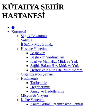
KÜTAHYA ŞEHİR
HASTANESİ
Kurumsal
Sağlık Bakanımız
Valimiz
İl Sağlık Müdürümüz
Hastane Yönetimi
Başhekim
Başhekim Yardımcıları
İdari ve Mali Hiz. Müd. ve Yrd.
Sağlık Bakım Hiz. Müd. ve Yrd.
Destek ve Kalite Hiz. Müd. ve Yrd
Organizasyon Şeması
Hastanemiz
Tarihçemiz
Değerlerimiz
Amaç ve Hedeflerimiz
Misyon & Vizyon
Kalite Yönetimi
Kalite Birimi Organizasyon Şeması