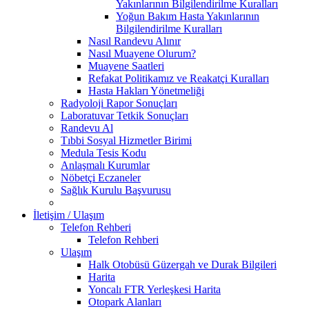
Yakınlarının Bilgilendirilme Kuralları
Yoğun Bakım Hasta Yakınlarının
Bilgilendirilme Kuralları
Nasıl Randevu Alınır
Nasıl Muayene Olurum?
Muayene Saatleri
Refakat Politikamız ve Reakatçi Kuralları
Hasta Hakları Yönetmeliği
Radyoloji Rapor Sonuçları
Laboratuvar Tetkik Sonuçları
Randevu Al
Tıbbi Sosyal Hizmetler Birimi
Medula Tesis Kodu
Anlaşmalı Kurumlar
Nöbetçi Eczaneler
Sağlık Kurulu Başvurusu
İletişim / Ulaşım
Telefon Rehberi
Telefon Rehberi
Ulaşım
Halk Otobüsü Güzergah ve Durak Bilgileri
Harita
Yoncalı FTR Yerleşkesi Harita
Otopark Alanları