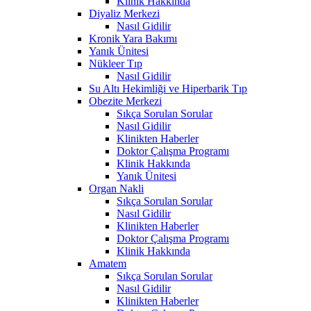
Klinik Hakkında
Diyaliz Merkezi
Nasıl Gidilir
Kronik Yara Bakımı
Yanık Ünitesi
Nükleer Tıp
Nasıl Gidilir
Su Altı Hekimliği ve Hiperbarik Tıp
Obezite Merkezi
Sıkça Sorulan Sorular
Nasıl Gidilir
Klinikten Haberler
Doktor Çalışma Programı
Klinik Hakkında
Yanık Ünitesi
Organ Nakli
Sıkça Sorulan Sorular
Nasıl Gidilir
Klinikten Haberler
Doktor Çalışma Programı
Klinik Hakkında
Amatem
Sıkça Sorulan Sorular
Nasıl Gidilir
Klinikten Haberler