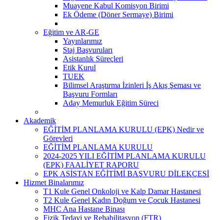
Muayene Kabul Komisyon Birimi
Ek Ödeme (Döner Sermaye) Birimi
Eğitim ve AR-GE
Yayınlarımız
Staj Başvuruları
Asistanlık Süreçleri
Etik Kurul
TUEK
Bilimsel Araştırma İzinleri İş Akış Şeması ve
Başvuru Formları
Aday Memurluk Eğitim Süreci
Akademik
EĞİTİM PLANLAMA KURULU (EPK) Nedir ve
Görevleri
EĞİTİM PLANLAMA KURULU
2024-2025 YILI EĞİTİM PLANLAMA KURULU
(EPK) FAALİYET RAPORU
EPK ASİSTAN EĞİTİMİ BAŞVURU DİLEKÇESİ
Hizmet Binalarımız
T1 Kule Genel Onkoloji ve Kalp Damar Hastanesi
T2 Kule Genel Kadın Doğum ve Çocuk Hastanesi
MHC Ana Hastane Binası
Fizik Tedavi ve Rehabilitasyon (FTR)