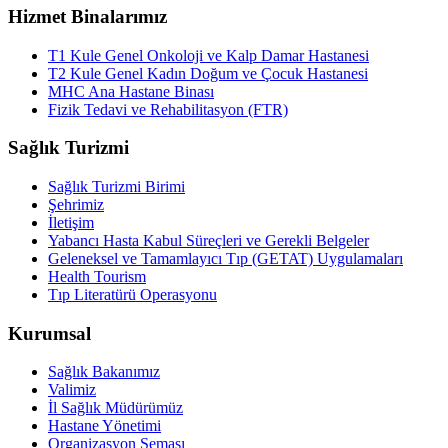
Hizmet Binalarımız
T1 Kule Genel Onkoloji ve Kalp Damar Hastanesi
T2 Kule Genel Kadın Doğum ve Çocuk Hastanesi
MHC Ana Hastane Binası
Fizik Tedavi ve Rehabilitasyon (FTR)
Sağlık Turizmi
Sağlık Turizmi Birimi
Şehrimiz
İletişim
Yabancı Hasta Kabul Süreçleri ve Gerekli Belgeler
Geleneksel ve Tamamlayıcı Tıp (GETAT) Uygulamaları
Health Tourism
Tıp Literatürü Operasyonu
Kurumsal
Sağlık Bakanımız
Valimiz
İl Sağlık Müdürümüz
Hastane Yönetimi
Organizasyon Şeması