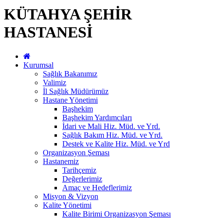
KÜTAHYA ŞEHİR
HASTANESİ
Kurumsal
Sağlık Bakanımız
Valimiz
İl Sağlık Müdürümüz
Hastane Yönetimi
Başhekim
Başhekim Yardımcıları
İdari ve Mali Hiz. Müd. ve Yrd.
Sağlık Bakım Hiz. Müd. ve Yrd.
Destek ve Kalite Hiz. Müd. ve Yrd
Organizasyon Şeması
Hastanemiz
Tarihçemiz
Değerlerimiz
Amaç ve Hedeflerimiz
Misyon & Vizyon
Kalite Yönetimi
Kalite Birimi Organizasyon Şeması