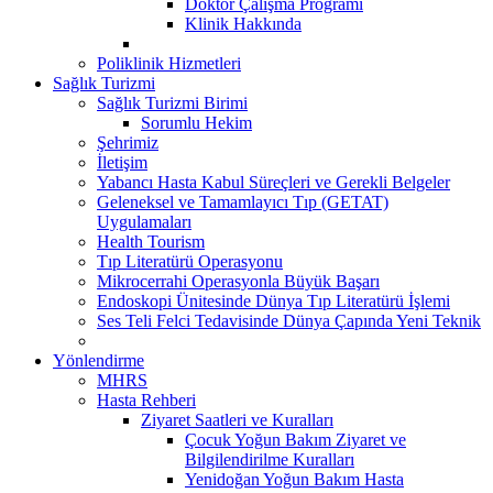
Doktor Çalışma Programı
Klinik Hakkında
Poliklinik Hizmetleri
Sağlık Turizmi
Sağlık Turizmi Birimi
Sorumlu Hekim
Şehrimiz
İletişim
Yabancı Hasta Kabul Süreçleri ve Gerekli Belgeler
Geleneksel ve Tamamlayıcı Tıp (GETAT)
Uygulamaları
Health Tourism
Tıp Literatürü Operasyonu
Mikrocerrahi Operasyonla Büyük Başarı
Endoskopi Ünitesinde Dünya Tıp Literatürü İşlemi
Ses Teli Felci Tedavisinde Dünya Çapında Yeni Teknik
Yönlendirme
MHRS
Hasta Rehberi
Ziyaret Saatleri ve Kuralları
Çocuk Yoğun Bakım Ziyaret ve
Bilgilendirilme Kuralları
Yenidoğan Yoğun Bakım Hasta