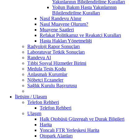
Yakınlarının Bilgilendirilme Kuralları
Yoğun Bakım Hasta Yakınlarının
Bilgilendirilme Kuralları
Nasıl Randevu Alınır
Nasıl Muayene Olurum?
Muayene Saatleri
Refakat Politikamız ve Reakatçi Kuralları
Hasta Hakları Yönetmeliği
Radyoloji Rapor Sonuçları
Laboratuvar Tetkik Sonuçları
Randevu Al
Tıbbi Sosyal Hizmetler Birimi
Medula Tesis Kodu
Anlaşmalı Kurumlar
Nöbetçi Eczaneler
Sağlık Kurulu Başvurusu
İletişim / Ulaşım
Telefon Rehberi
Telefon Rehberi
Ulaşım
Halk Otobüsü Güzergah ve Durak Bilgileri
Harita
Yoncalı FTR Yerleşkesi Harita
Otopark Alanları