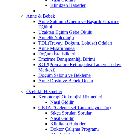
Klinikten Haberler
Anne & Bebek
Anne Sütünün Önemi ve Başarılı Emzirme
Eğitimi
Uzaktan Eğitim Gebe Okulu
Annelik Yolculuğu
TDL(Travay, Doğum, Lohusa) Odaları
Anne Misafirhanesi
Doğum İstatistikleri
Emzirme Danışmanlığı Birimi
ROP(Prematüre Retinopatisi Tanı ve Tedavi
Merkezi)
Doğum Salonu ve Bekleme
Anne Dostu ve Bebek Dostu
Özellikli Hizmetler
Kemoterapi Onkolojisi Hizmetleri
Nasıl Gidilir
GETAT(Geleneksel Tamamlayıcı Tıp)
Sıkça Sorulan Sorular
Nasıl Gidilir
Klinikten Haberler
Doktor Çalışma Programı