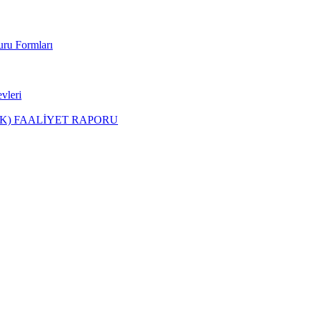
uru Formları
leri
PK) FAALİYET RAPORU