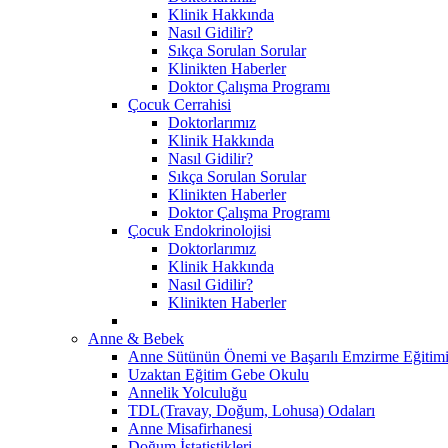
Klinik Hakkında
Nasıl Gidilir?
Sıkça Sorulan Sorular
Klinikten Haberler
Doktor Çalışma Programı
Çocuk Cerrahisi
Doktorlarımız
Klinik Hakkında
Nasıl Gidilir?
Sıkça Sorulan Sorular
Klinikten Haberler
Doktor Çalışma Programı
Çocuk Endokrinolojisi
Doktorlarımız
Klinik Hakkında
Nasıl Gidilir?
Klinikten Haberler
Anne & Bebek
Anne Sütünün Önemi ve Başarılı Emzirme Eğitim
Uzaktan Eğitim Gebe Okulu
Annelik Yolculuğu
TDL(Travay, Doğum, Lohusa) Odaları
Anne Misafirhanesi
Doğum İstatistikleri