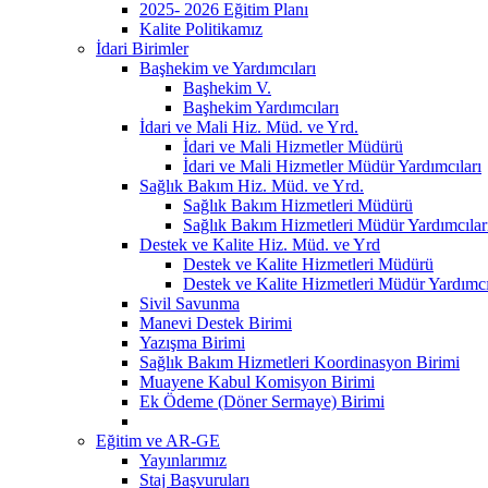
2025- 2026 Eğitim Planı
Kalite Politikamız
İdari Birimler
Başhekim ve Yardımcıları
Başhekim V.
Başhekim Yardımcıları
İdari ve Mali Hiz. Müd. ve Yrd.
İdari ve Mali Hizmetler Müdürü
İdari ve Mali Hizmetler Müdür Yardımcıları
Sağlık Bakım Hiz. Müd. ve Yrd.
Sağlık Bakım Hizmetleri Müdürü
Sağlık Bakım Hizmetleri Müdür Yardımcılar
Destek ve Kalite Hiz. Müd. ve Yrd
Destek ve Kalite Hizmetleri Müdürü
Destek ve Kalite Hizmetleri Müdür Yardımcı
Sivil Savunma
Manevi Destek Birimi
Yazışma Birimi
Sağlık Bakım Hizmetleri Koordinasyon Birimi
Muayene Kabul Komisyon Birimi
Ek Ödeme (Döner Sermaye) Birimi
Eğitim ve AR-GE
Yayınlarımız
Staj Başvuruları