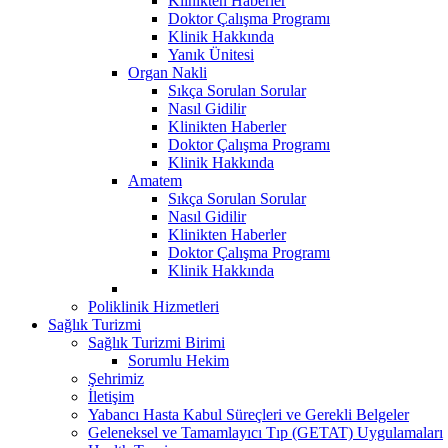
Klinikten Haberler
Doktor Çalışma Programı
Klinik Hakkında
Yanık Ünitesi
Organ Nakli
Sıkça Sorulan Sorular
Nasıl Gidilir
Klinikten Haberler
Doktor Çalışma Programı
Klinik Hakkında
Amatem
Sıkça Sorulan Sorular
Nasıl Gidilir
Klinikten Haberler
Doktor Çalışma Programı
Klinik Hakkında
Poliklinik Hizmetleri
Sağlık Turizmi
Sağlık Turizmi Birimi
Sorumlu Hekim
Şehrimiz
İletişim
Yabancı Hasta Kabul Süreçleri ve Gerekli Belgeler
Geleneksel ve Tamamlayıcı Tıp (GETAT) Uygulamaları