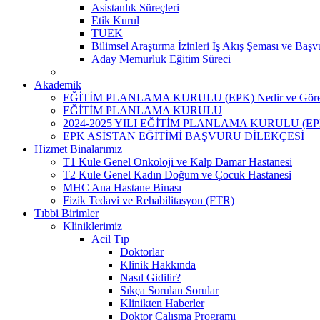
Asistanlık Süreçleri
Etik Kurul
TUEK
Bilimsel Araştırma İzinleri İş Akış Şeması ve Başv
Aday Memurluk Eğitim Süreci
Akademik
EĞİTİM PLANLAMA KURULU (EPK) Nedir ve Görev
EĞİTİM PLANLAMA KURULU
2024-2025 YILI EĞİTİM PLANLAMA KURULU (E
EPK ASİSTAN EĞİTİMİ BAŞVURU DİLEKÇESİ
Hizmet Binalarımız
T1 Kule Genel Onkoloji ve Kalp Damar Hastanesi
T2 Kule Genel Kadın Doğum ve Çocuk Hastanesi
MHC Ana Hastane Binası
Fizik Tedavi ve Rehabilitasyon (FTR)
Tıbbi Birimler
Kliniklerimiz
Acil Tıp
Doktorlar
Klinik Hakkında
Nasıl Gidilir?
Sıkça Sorulan Sorular
Klinikten Haberler
Doktor Çalışma Programı