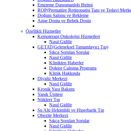
Emzirme Danışmanlığı Birimi
ROP(Prematüre Retinopatisi Tanı ve Tedavi Merke
Doğum Salonu ve Bekleme
Anne Dostu ve Bebek Dostu
Özellikli Hizmetler
Kemoterapi Onkolojisi Hizmetleri
Nasıl Gidilir
GETAT(Geleneksel Tamamlayıcı Tıp)
Sıkça Sorulan Sorular
Nasıl Gidilir
Klinikten Haberler
Doktor Çalışma Programı
Klinik Hakkında
Diyaliz Merkezi
Nasıl Gidilir
Kronik Yara Bakımı
Yanık Ünitesi
Nükleer Tıp
Nasıl Gidilir
Su Altı Hekimliği ve Hiperbarik Tıp
Obezite Merkezi
Sıkça Sorulan Sorular
Nasıl Gidilir