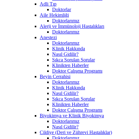
Adli Tıp
Doktorlar
Aile Hekimliği
Doktorlarımız
Alerji ve İmmünoloji Hastalıkları
Doktorlarımız
Anestezi
Doktorlarımız
Klinik Hakkında
Nasıl Gidilir?
Sıkça Sorulan Sorular
Klinikten Haberler
Doktor Çalışma Programı
Beyin Cerrahisi
Doktorlarımız
Klinik Hakkında
Nasıl Gidilir?
Sıkça Sorulan Sorular
Klinikten Haberler
Doktor Çalışma Programı
Biyokimya ve Klinik Biyokimya
Doktorlarımız
Nasıl Gidilir?
Cildiye (Deri ve Zührevi Hastalıklar)
Doktorlarımız