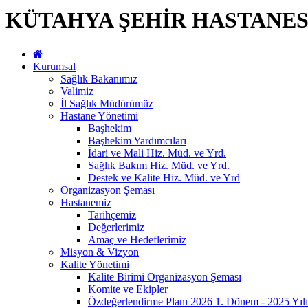
KÜTAHYA ŞEHİR HASTANES
Kurumsal
Sağlık Bakanımız
Valimiz
İl Sağlık Müdürümüz
Hastane Yönetimi
Başhekim
Başhekim Yardımcıları
İdari ve Mali Hiz. Müd. ve Yrd.
Sağlık Bakım Hiz. Müd. ve Yrd.
Destek ve Kalite Hiz. Müd. ve Yrd
Organizasyon Şeması
Hastanemiz
Tarihçemiz
Değerlerimiz
Amaç ve Hedeflerimiz
Misyon & Vizyon
Kalite Yönetimi
Kalite Birimi Organizasyon Şeması
Komite ve Ekipler
Özdeğerlendirme Planı 2026 1. Dönem - 2025 Yılı