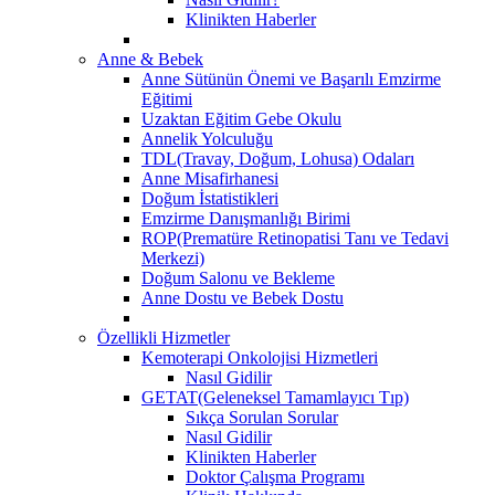
Klinikten Haberler
Anne & Bebek
Anne Sütünün Önemi ve Başarılı Emzirme
Eğitimi
Uzaktan Eğitim Gebe Okulu
Annelik Yolculuğu
TDL(Travay, Doğum, Lohusa) Odaları
Anne Misafirhanesi
Doğum İstatistikleri
Emzirme Danışmanlığı Birimi
ROP(Prematüre Retinopatisi Tanı ve Tedavi
Merkezi)
Doğum Salonu ve Bekleme
Anne Dostu ve Bebek Dostu
Özellikli Hizmetler
Kemoterapi Onkolojisi Hizmetleri
Nasıl Gidilir
GETAT(Geleneksel Tamamlayıcı Tıp)
Sıkça Sorulan Sorular
Nasıl Gidilir
Klinikten Haberler
Doktor Çalışma Programı