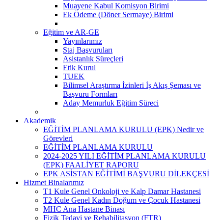
Muayene Kabul Komisyon Birimi
Ek Ödeme (Döner Sermaye) Birimi
Eğitim ve AR-GE
Yayınlarımız
Staj Başvuruları
Asistanlık Süreçleri
Etik Kurul
TUEK
Bilimsel Araştırma İzinleri İş Akış Şeması ve
Başvuru Formları
Aday Memurluk Eğitim Süreci
Akademik
EĞİTİM PLANLAMA KURULU (EPK) Nedir ve
Görevleri
EĞİTİM PLANLAMA KURULU
2024-2025 YILI EĞİTİM PLANLAMA KURULU
(EPK) FAALİYET RAPORU
EPK ASİSTAN EĞİTİMİ BAŞVURU DİLEKÇESİ
Hizmet Binalarımız
T1 Kule Genel Onkoloji ve Kalp Damar Hastanesi
T2 Kule Genel Kadın Doğum ve Çocuk Hastanesi
MHC Ana Hastane Binası
Fizik Tedavi ve Rehabilitasyon (FTR)