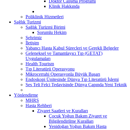
Doktor Çalışma Programı
Klinik Hakkında
Poliklinik Hizmetleri
Sağlık Turizmi
Sağlık Turizmi Birimi
Sorumlu Hekim
Şehrimiz
İletişim
Yabancı Hasta Kabul Süreçleri ve Gerekli Belgeler
Geleneksel ve Tamamlayıcı Tıp (GETAT)
Uygulamaları
Health Tourism
Tıp Literatürü Operasyonu
Mikrocerrahi Operasyonla Büyük Başarı
Endoskopi Ünitesinde Dünya Tıp Literatürü İşlemi
Ses Teli Felci Tedavisinde Dünya Çapında Yeni Teknik
Yönlendirme
MHRS
Hasta Rehberi
Ziyaret Saatleri ve Kuralları
Çocuk Yoğun Bakım Ziyaret ve
Bilgilendirilme Kuralları
Yenidoğan Yoğun Bakım Hasta