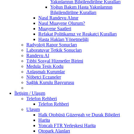
Yakınlarının Bilgilendirilme Kuralları
Yoğun Bakım Hasta Yakınlarının
Bilgilendirilme Kuralları
Nasıl Randevu Alınır
Nasıl Muayene Olurum?
Muayene Saatleri
Refakat Politikamız ve Reakatçi Kuralları
Hasta Hakları Yönetmeliği
Radyoloji Rapor Sonuçları
Laboratuvar Tetkik Sonuçları
Randevu Al
Tıbbi Sosyal Hizmetler Birimi
Medula Tesis Kodu
Anlaşmalı Kurumlar
Nöbetçi Eczaneler
Sağlık Kurulu Başvurusu
İletişim / Ulaşım
Telefon Rehberi
Telefon Rehberi
Ulaşım
Halk Otobüsü Güzergah ve Durak Bilgileri
Harita
Yoncalı FTR Yerleşkesi Harita
Otopark Alanları