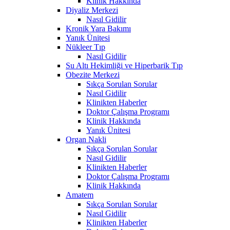
Klinik Hakkında
Diyaliz Merkezi
Nasıl Gidilir
Kronik Yara Bakımı
Yanık Ünitesi
Nükleer Tıp
Nasıl Gidilir
Su Altı Hekimliği ve Hiperbarik Tıp
Obezite Merkezi
Sıkça Sorulan Sorular
Nasıl Gidilir
Klinikten Haberler
Doktor Çalışma Programı
Klinik Hakkında
Yanık Ünitesi
Organ Nakli
Sıkça Sorulan Sorular
Nasıl Gidilir
Klinikten Haberler
Doktor Çalışma Programı
Klinik Hakkında
Amatem
Sıkça Sorulan Sorular
Nasıl Gidilir
Klinikten Haberler