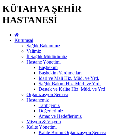
KÜTAHYA ŞEHİR
HASTANESİ
Kurumsal
Sağlık Bakanımız
Valimiz
İl Sağlık Müdürümüz
Hastane Yönetimi
Başhekim
Başhekim Yardımcıları
İdari ve Mali Hiz. Müd. ve Yrd.
Sağlık Bakım Hiz. Müd. ve Yrd.
Destek ve Kalite Hiz. Müd. ve Yrd
Organizasyon Şeması
Hastanemiz
Tarihçemiz
Değerlerimiz
Amaç ve Hedeflerimiz
Misyon & Vizyon
Kalite Yönetimi
Kalite Birimi Organizasyon Şeması