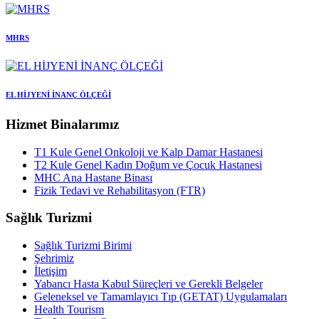
MHRS
EL HİJYENİ İNANÇ ÖLÇEĞİ
Hizmet Binalarımız
T1 Kule Genel Onkoloji ve Kalp Damar Hastanesi
T2 Kule Genel Kadın Doğum ve Çocuk Hastanesi
MHC Ana Hastane Binası
Fizik Tedavi ve Rehabilitasyon (FTR)
Sağlık Turizmi
Sağlık Turizmi Birimi
Şehrimiz
İletişim
Yabancı Hasta Kabul Süreçleri ve Gerekli Belgeler
Geleneksel ve Tamamlayıcı Tıp (GETAT) Uygulamaları
Health Tourism